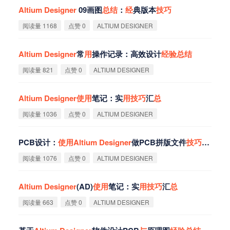
Altium
Designer
09画图
总
结
：
经
典版本
技
巧
阅读量 1168
点赞 0
ALTIUM DESIGNER
Altium
Designer
常
用
操作记录：高效设计
经
验
总
结
阅读量 821
点赞 0
ALTIUM DESIGNER
Altium
Designer
使
用
笔记：实
用
技
巧
汇
总
阅读量 1036
点赞 0
ALTIUM DESIGNER
PCB设计：
使
用
Altium
Designer
做PCB拼版文件
技
巧
总
结
阅读量 1076
点赞 0
ALTIUM DESIGNER
Altium
Designer
(AD)
使
用
笔记：实
用
技
巧
汇
总
阅读量 663
点赞 0
ALTIUM DESIGNER