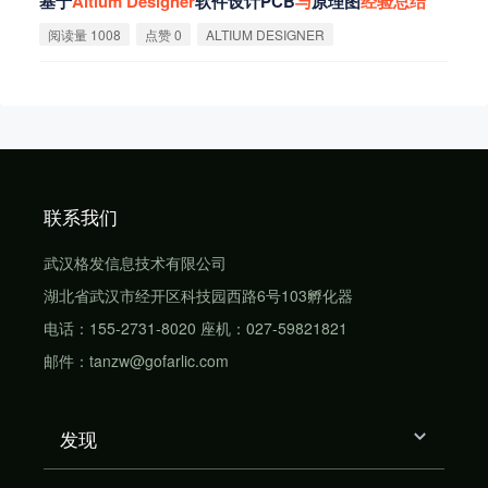
基于
Altium
Designer
软件设计PCB
与
原理图
经
验
总
结
阅读量 1008
点赞 0
ALTIUM DESIGNER
联系我们
武汉格发信息技术有限公司
湖北省武汉市经开区科技园西路6号103孵化器
电话：155-2731-8020 座机：027-59821821
邮件：tanzw@gofarlic.com
发现