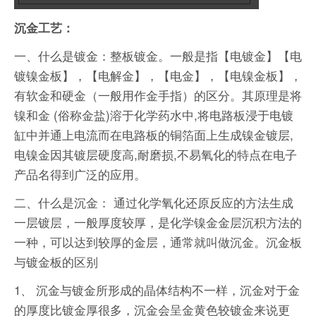
沉金工艺：
一、什么是镀金：整板镀金。一般是指【电镀金】【电
镀镍金板】，【电解金】，【电金】，【电镍金板】，
有软金和硬金（一般用作金手指）的区分。其原理是将
镍和金 (俗称金盐)溶于化学药水中,将电路板浸于电镀
缸中并通上电流而在电路板的铜箔面上生成镍金镀层,
电镍金因其镀层硬度高,耐磨损,不易氧化的特点在电子
产品名得到广泛的应用。
二、什么是沉金： 通过化学氧化还原反应的方法生成
一层镀层，一般厚度较厚，是化学镍金金层沉积方法的
一种，可以达到较厚的金层，通常就叫做沉金。沉金板
与镀金板的区别
1、 沉金与镀金所形成的晶体结构不一样，沉金对于金
的厚度比镀金厚很多，沉金会呈金黄色较镀金来说更