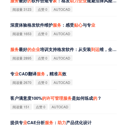
服
务
最好
的
软件合规专
家
：格发
助
力
企
业
规避法律风险，保障终端安全！
阅读量 3123
点赞 0
AUTOCAD
深度体验格发软件维护
服
务
：感受
贴
心
与专
业
阅读量 1653
点赞 0
AUTOCAD
服
务
最好
的
企
业
培训支持格发软件：从安装
到
运
维，全程专
业
阅读量 2895
点赞 0
AUTOCAD
专
业
CAD翻译
服
务
，精准
高
效‌
阅读量 2670
点赞 0
AUTOCAD
客户满意度100%
的
许
可
管
理
服
务
是如何练成
的
？
阅读量 151
点赞 0
AUTOCAD
提供专
业
CAE分析
服
务
：
助
力
产品优化设计