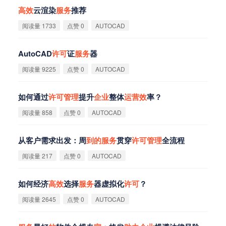
高
效
云渲染
服
务
推荐
阅读量 1733
点赞 0
AUTOCAD
AutoCAD
许
可
证
服
务
器
阅读量 9225
点赞 0
AUTOCAD
如何通过
许
可
管
理
提升
企
业
整体
运
营
效
率？
阅读量 858
点赞 0
AUTOCAD
从客户需求出发：周
到
的
服
务
贯穿
许
可
管
理
全流程
阅读量 217
点赞 0
AUTOCAD
如何经济
高
效
选择
服
务
器虚拟化
许
可
？
阅读量 2645
点赞 0
AUTOCAD