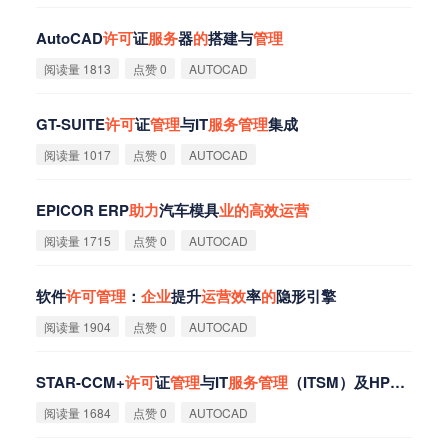
AutoCAD
许
可
证
服
务
器
的
搭建与
管
理
阅读量 1813
点赞 0
AUTOCAD
GT-SUITE
许
可
证
管
理
与IT
服
务
管
理
集成
阅读量 1017
点赞 0
AUTOCAD
EPICOR ERP
助
力
汽车模具
业
的
高
效
运
营
阅读量 1715
点赞 0
AUTOCAD
软件
许
可
管
理
：
企
业
提升
运
营
效
率
的
隐形引擎
阅读量 1904
点赞 0
AUTOCAD
STAR-CCM+
许
可
证
管
理
与IT
服
务
管
理
（ITSM）及HPC
运
维流
阅读量 1684
点赞 0
AUTOCAD