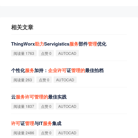
相关文章
ThingWorx
助
力
Servigistics
服
务
部件
管
理
优化
阅读量 1763
点赞 0
AUTOCAD
个性化
服
务
加持：
企
业
许
可
证
管
理
的
最佳拍档
阅读量 263
点赞 0
AUTOCAD
云
服
务
许
可
管
理
的
最佳实践
阅读量 1837
点赞 0
AUTOCAD
许
可
证
管
理
与IT
服
务
集成
阅读量 2486
点赞 0
AUTOCAD