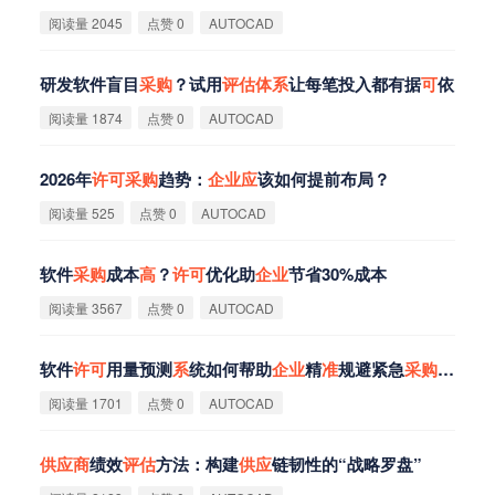
阅读量 2045
点赞 0
AUTOCAD
研发软件盲目
采
购
？试用
评
估
体
系
让每笔投入都有据
可
依
阅读量 1874
点赞 0
AUTOCAD
2026年
许
可
采
购
趋势：
企
业
应
该如何提前布局？
阅读量 525
点赞 0
AUTOCAD
软件
采
购
成本
高
？
许
可
优化助
企
业
节省30%成本
阅读量 3567
点赞 0
AUTOCAD
软件
许
可
用量预测
系
统如何帮助
企
业
精
准
规避紧急
采
购
风险
阅读量 1701
点赞 0
AUTOCAD
供
应
商
绩效
评
估
方法：构建
供
应
链韧性的“战略罗盘”