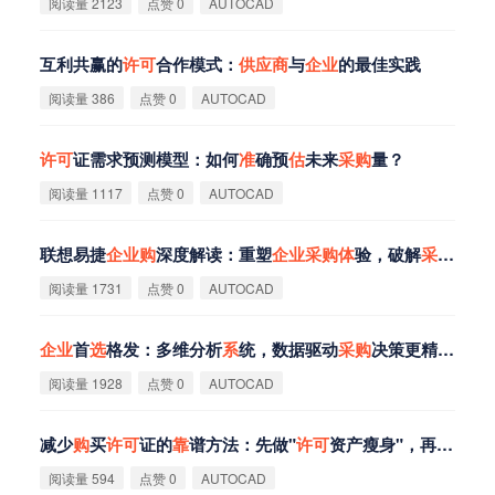
阅读量 2123
点赞 0
AUTOCAD
互利共赢的
许
可
合作模式：
供
应
商
与
企
业
的最佳实践
阅读量 386
点赞 0
AUTOCAD
许
可
证需求预测模型：如何
准
确预
估
未来
采
购
量？
阅读量 1117
点赞 0
AUTOCAD
联想易捷
企
业
购
深度解读：重塑
企
业
采
购
体
验，破解
采
购
难题
阅读量 1731
点赞 0
AUTOCAD
企
业
首
选
格发：多维分析
系
统，数据驱动
采
购
决策更精
准
！
阅读量 1928
点赞 0
AUTOCAD
减少
购
买
许
可
证的
靠
谱方法：先做"
许
可
资产瘦身"，再谈
采
购
阅读量 594
点赞 0
AUTOCAD