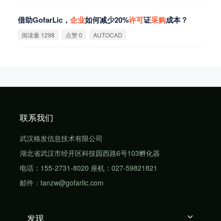
借助GofarLic，
企
业
如何减少20%
许
可
证
采
购
成本？
阅读量 1298
点赞 0
AUTOCAD
联系我们
武汉格发信息技术有限公司
湖北省武汉市经开区科技园西路6号103孵化器
电话：155-2731-8020 座机：027-59821821
邮件：tanzw@gofarlic.com
发现