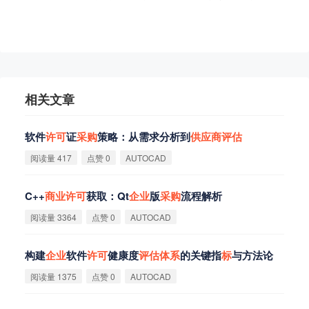
相关文章
软件
许
可
证
采
购
策略：从需求分析到
供
应
商
评
估
阅读量 417
点赞 0
AUTOCAD
C++
商
业
许
可
获取：Qt
企
业
版
采
购
流程解析
阅读量 3364
点赞 0
AUTOCAD
构建
企
业
软件
许
可
健康度
评
估
体
系
的关键指
标
与方法论
阅读量 1375
点赞 0
AUTOCAD