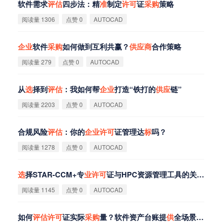
软件需求
评
估
四步法：精
准
制定
许
可
证
采
购
策略
阅读量 1306
点赞 0
AUTOCAD
企
业
软件
采
购
如何做到互利共赢？
供
应
商
合作策略
阅读量 279
点赞 0
AUTOCAD
从
选
择到
评
估
：我如何帮
企
业
打造“铁打的
供
应
链”
阅读量 2203
点赞 0
AUTOCAD
合规风险
评
估
：你的
企
业
许
可
证管理达
标
吗？
阅读量 1278
点赞 0
AUTOCAD
选
择STAR-CCM+专
业
许
可
证与HPC资源管理工具的关键
评
估
阅读量 1145
点赞 0
AUTOCAD
如何
评
估
许
可
证实际
采
购
量？软件资产台账提
供
全场景解决方案