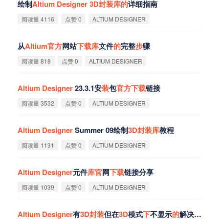
绘制
Altium
Designer
3D
封
装
库
的
详细指南
阅读量 4116
点赞 0
ALTIUM DESIGNER
从
Altium
官
方
网站
下
载
库
文件
的
完整
步
骤
阅读量 818
点赞 0
ALTIUM DESIGNER
Altium
Designer
23.3.1安
装
包
官
方
下
载
链接
阅读量 3532
点赞 0
ALTIUM DESIGNER
Altium
Designer
Summer 09绘制
3D
封
装
库
教程
阅读量 1131
点赞 0
ALTIUM DESIGNER
Altium
Designer
元件
库
官
网
下
载
链接分享
阅读量 1039
点赞 0
ALTIUM DESIGNER
Altium
Designer
有
3D
封
装
但在
3D
模式
下
不显示
的
解决
方
法