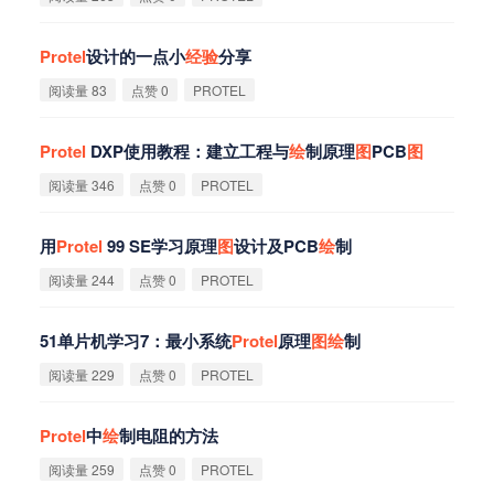
Protel
设计的一点小
经
验
分享
阅读量 83
点赞 0
PROTEL
Protel
DXP使用教程：建立工程与
绘
制原理
图
PCB
图
阅读量 346
点赞 0
PROTEL
用
Protel
99 SE学习原理
图
设计及PCB
绘
制
阅读量 244
点赞 0
PROTEL
51单片机学习7：最小系统
Protel
原理
图
绘
制
阅读量 229
点赞 0
PROTEL
Protel
中
绘
制电阻的方法
阅读量 259
点赞 0
PROTEL