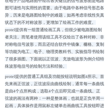
在电子产品电路图中绘出各关键点的信号波形图是电路
图可读性与实用性的需要。由于电路中各种信号形态各
异，历来是电路图绘制中的难题，如再考虑非线性失真
状态下的不对称波形，更增加了绘画工作的难度。
protel提供有一组普通绘画工具，但很少被电路图绘制
者关注。而笔者使用该组工具不仅绘出了各种对称、非
对称电信号波形，而且还结合软件中镜像、栅格、复制
等功能为电工、电子、物理类教科书、实验指导书绘制
了很多插图。下面就以正弦波、充放电波形为例介绍特
殊波形电信号的绘制方法和经验。
protel提供的普通工具组及功能按钮说明如图4所示。首
先来画正弦波，正弦波应由曲线绘制，通常每一条曲线
是由4个点所构成，选取4个点后即完成一条曲线。正
弦波的画法有两种：一种是整体画，也就是正负半周一
起画，具体操作是用鼠标左键单击画曲线工具按钮即进