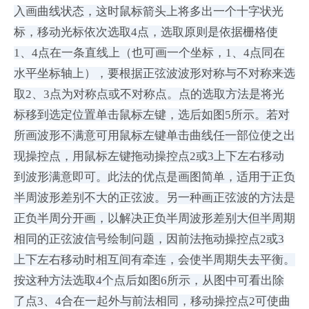
入画曲线状态，这时鼠标箭头上将多出一个十字状光
标，移动光标依次选取4点，选取原则是依据栅格使
1、4点在一条直线上（也可画一个坐标，1、4点同在
水平坐标轴上），要根据正弦波波形对称与不对称来选
取2、3点为对称点或不对称点。点的选取方法是将光
标移到选定位置单击鼠标左键，选后如图5所示。若对
所画波形不满意可用鼠标左键单击曲线任一部位使之出
现操控点，用鼠标左键拖动操控点2或3上下左右移动
到波形满意即可。此法的优点是画图简单，适用于正负
半周波形差别不大的正弦波。另一种画正弦波的方法是
正负半周分开画，以解决正负半周波形差别大但半周期
相同的正弦波信号绘制问题，因前法拖动操控点2或3
上下左右移动时相互间有牵连，会使半周期失去平衡。
按这种方法选取4个点后如图6所示，从图中可看出除
了点3、4合在一起外与前法相同，移动操控点2可使曲