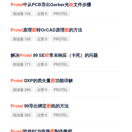
Protel
中从PCB导出Gerber光
绘
文件步骤
阅读量 104
点赞 0
PROTEL
Protel
原理
图
转OrCAD原理
图
的方法
阅读量 106
点赞 0
PROTEL
解决
Protel
99 SE
经
常未响应（卡死）的问题
阅读量 171
点赞 0
PROTEL
Protel
DXP的类矢量
图
功能详解
阅读量 290
点赞 0
PROTEL
Protel
99导出绑定
图
纸的方法
阅读量 363
点赞 0
PROTEL
Protel
软件PCB电路
图
制作教程