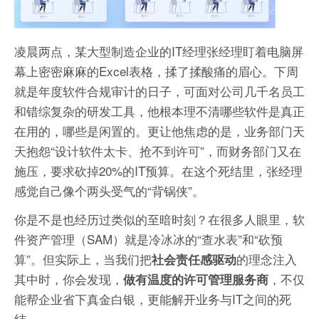
凌晨两点，某大型制造企业的IT经理张经理盯着电脑屏
幕上密密麻麻的Excel表格，揉了揉酸痛的眉心。下周
就是年度软件合规审计的日子，可面对公司几千名员工
和错综复杂的研发工具，他根本理不清哪些软件是真正
在用的，哪些是闲置的。更让他焦虑的是，业务部门天
天抱怨“设计软件太卡、抢不到许可”，而财务部门又在
施压，要求砍掉20%的IT预算。在这个死结里，张经理
感觉自己像个两头受气的“背锅侠”。
你是不是也经历过类似的至暗时刻？在很多人眼里，软
件资产管理（SAM）就是冷冰冰的“查水表”和“砍预
算”。但实际上，当我们把
的理念注入
社会责任感驱动
其中时，你会发现，
，不仅
做有温度的许可管理服务商
能帮企业省下真金白银，更能解开业务与IT之间的死
结。