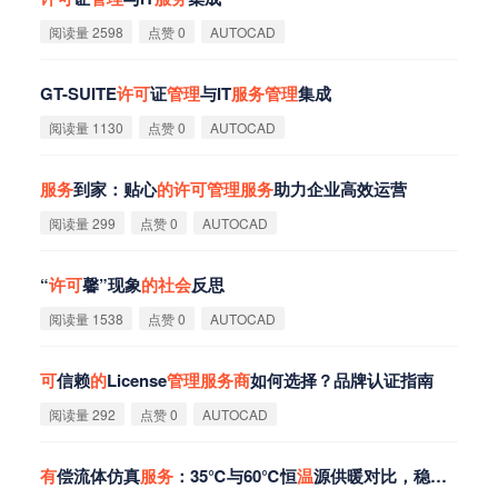
阅读量 2598
点赞 0
AUTOCAD
GT-SUITE
许
可
证
管
理
与IT
服
务
管
理
集成
阅读量 1130
点赞 0
AUTOCAD
服
务
到家：贴心
的
许
可
管
理
服
务
助力企业高效运营
阅读量 299
点赞 0
AUTOCAD
“
许
可
馨”现象
的
社
会
反思
阅读量 1538
点赞 0
AUTOCAD
可
信赖
的
License
管
理
服
务
商
如何选择？品牌认证指南
阅读量 292
点赞 0
AUTOCAD
有
偿流体仿真
服
务
：35℃与60℃恒
温
源供暖对比，稳态
温
度
场