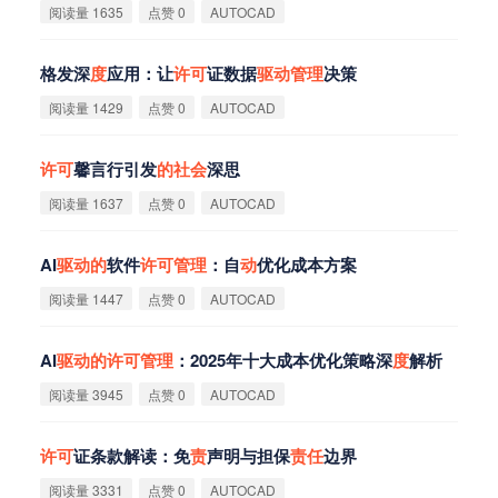
阅读量 1635
点赞 0
AUTOCAD
格发深
度
应用：让
许
可
证数据
驱
动
管
理
决策
阅读量 1429
点赞 0
AUTOCAD
许
可
馨言行引发
的
社
会
深思
阅读量 1637
点赞 0
AUTOCAD
AI
驱
动
的
软件
许
可
管
理
：自
动
优化成本方案
阅读量 1447
点赞 0
AUTOCAD
AI
驱
动
的
许
可
管
理
：2025年十大成本优化策略深
度
解析
阅读量 3945
点赞 0
AUTOCAD
许
可
证条款解读：免
责
声明与担保
责
任
边界
阅读量 3331
点赞 0
AUTOCAD