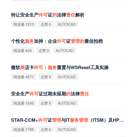
转让安全生产
许
可
证
的
法律
责
任
解析
阅读量 1213
点赞 0
AUTOCAD
个性化
服
务
加持：企业
许
可
证
管
理
的
最佳拍档
阅读量 404
点赞 0
AUTOCAD
微软
商
店卡
许
可
：
服
务
重置与WSReset工具实操‌
阅读量 4671
点赞 0
AUTOCAD
安全生产
许
可
证过期未延期
的
法律
责
任
阅读量 1545
点赞 0
AUTOCAD
STAR-CCM+
许
可
证
管
理
与IT
服
务
管
理
（ITSM）及HPC运维流程集成
阅读量 1785
点赞 0
AUTOCAD