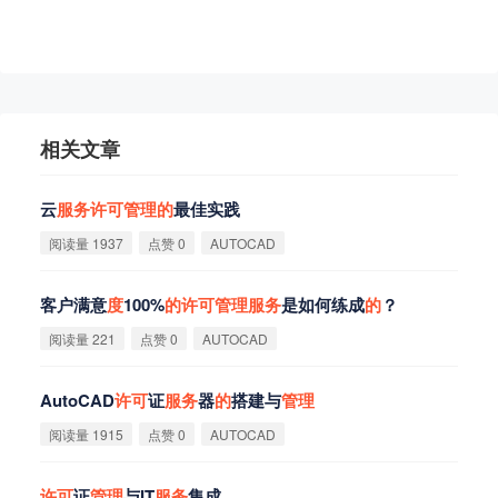
相关文章
云
服
务
许
可
管
理
的
最佳实践
阅读量 1937
点赞 0
AUTOCAD
客户满意
度
100%
的
许
可
管
理
服
务
是如何练成
的
？
阅读量 221
点赞 0
AUTOCAD
AutoCAD
许
可
证
服
务
器
的
搭建与
管
理
阅读量 1915
点赞 0
AUTOCAD
许
可
证
管
理
与IT
服
务
集成