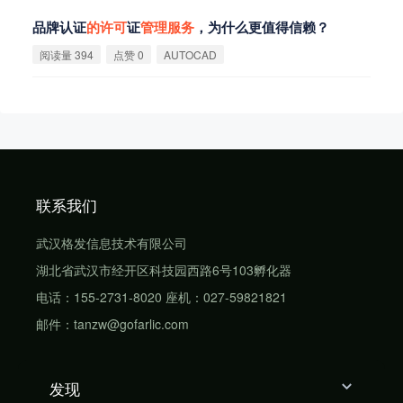
品牌认证
的
许
可
证
管
理
服
务
，为什么更值得信赖？
阅读量 394
点赞 0
AUTOCAD
联系我们
武汉格发信息技术有限公司
湖北省武汉市经开区科技园西路6号103孵化器
电话：155-2731-8020 座机：027-59821821
邮件：tanzw@gofarlic.com
发现