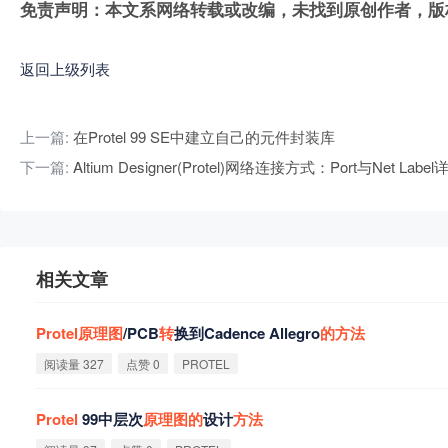
免责声明：本文系网络转载或改编，未找到原创作者，版
返回上级列表
上一篇:
在Protel 99 SE中建立自己的元件封装库
下一篇:
Altium Designer(Protel)网络连接方式：Port与Net Label
相关文章
Protel
原
理
图
/PCB
转
换到Cadence Allegro
的
方
法
阅读量 327
点赞 0
PROTEL
Protel
99中层次
原
理
图
的
设计
方
法