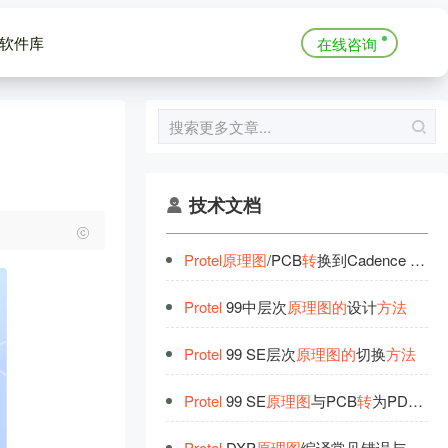
软件库
在线咨询
技术文档
Protel
原
理
图
/PCB
转
换到Cadence Allegro
Protel
99中层次
原
理
图
的
设计
方
法
Protel
99 SE层次
原
理
图
的
切换
方
法
Protel
99 SE
原
理
图
与PCB
转
为PDF
的
方
Protel
DXP
原
理
图
编译常见错误与处
理