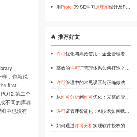
用
Protel
99 SE学习
原
理
图
设计及PCB绘制
推荐好文
许可
优化与高效使用：企业管理者的必修课
rary
高效的
许可
证管理体系如何打造？行业领先者经验分享
t属性不一样，也就说
许可
管理中的常见误区与正确做法
first
里是POT2.第二个
从
许可
分析
到
许可
优化：完整的管理闭环
t的元件生成不同的库器
原理图中也没有
许可
证管理智能化：AI技术如何赋能高效管理？
如何通过
许可
分析
实现软件授权的高效使用？