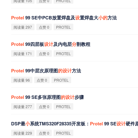
阅读量 105
点赞 0
PROTEL
Protel
99 SE中PCB放置焊盘及
设
置焊盘大
小
的
方法
阅读量 297
点赞 0
PROTEL
Protel
99四层板
设
计
及内电层
分
割教程
阅读量 171
点赞 0
PROTEL
Protel
99中层次原理图
的
设
计
方法
阅读量 96
点赞 0
PROTEL
Protel
99 SE多张原理图
的
设
计
步骤
阅读量 277
点赞 0
PROTEL
DSP最
小
系统TMS320F28335开发板：
Protel
99 SE
设
计
硬件原
阅读量 229
点赞 0
PROTEL