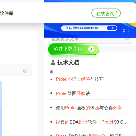
软件库
在线咨询
技术文档
Protel
小
记：
经
验
与技巧
Protel
绘图
经
验
谈
使用
Protel
画板
的
体
验
与心得
分
享
经
典
的
EDA
设
计
软件：
Protel
99 SE介绍
Protel
DXP电路板
设
计
的
一
般原则