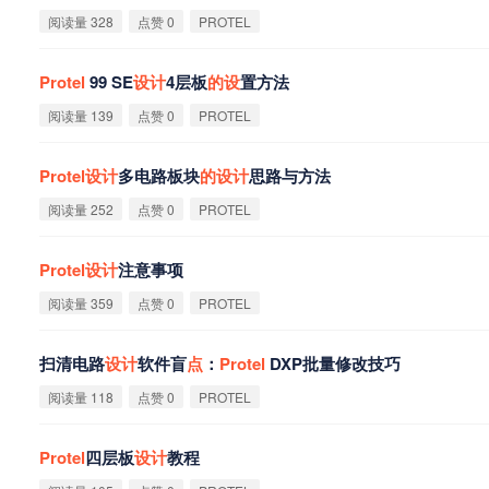
阅读量 328
点赞 0
PROTEL
Protel
99 SE
设
计
4层板
的
设
置方法
阅读量 139
点赞 0
PROTEL
Protel
设
计
多电路板块
的
设
计
思路与方法
阅读量 252
点赞 0
PROTEL
Protel
设
计
注意事项
阅读量 359
点赞 0
PROTEL
扫清电路
设
计
软件盲
点
：
Protel
DXP批量修改技巧
阅读量 118
点赞 0
PROTEL
Protel
四层板
设
计
教程