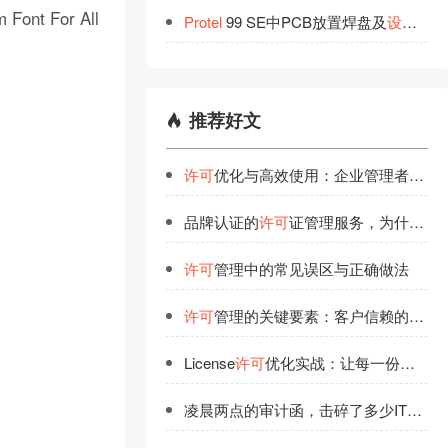
t For All
Protel
99 SE中PCB放置焊盘及
设
置焊盘
推荐好文
许可
优化与高效使用：企业管理者的必修课
品牌认证的
许可
证管理服务，为什么更值得信赖？
许可
管理中的常见误区与正确做法
许可
管理的关键要素：客户信赖的选择标准
License
许可
优化实战：让每一份
许可
都
凌晨两点的审计函，击碎了多少IT人的安稳觉？