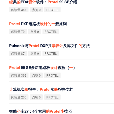
经
典
的
EDA
设
计
软件：
Protel
99 SE介绍
阅读量 364
点赞 0
PROTEL
Protel
DXP电路板
设
计
的
一
般原则
阅读量 79
点赞 0
PROTEL
Pulsonix与
Protel
DXP共
享
设
计
及库文件
的
方法
阅读量 87
点赞 0
PROTEL
Protel
99 SE多层电路板
设
计
教程（
一
）
阅读量 362
点赞 0
PROTEL
计
算机实
验
报告：
Protel
实
验
报告文档
阅读量 206
点赞 0
PROTEL
智能
小
车27：4个实用
的
Protel
小
技巧