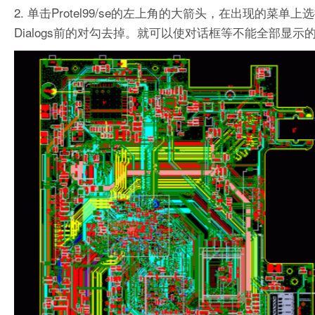
2. 单击Protel99/se的左上角的大箭头，在出现的菜单上选择Perf
Dialogs前的对勾去掉。就可以使对话框等不能全部显