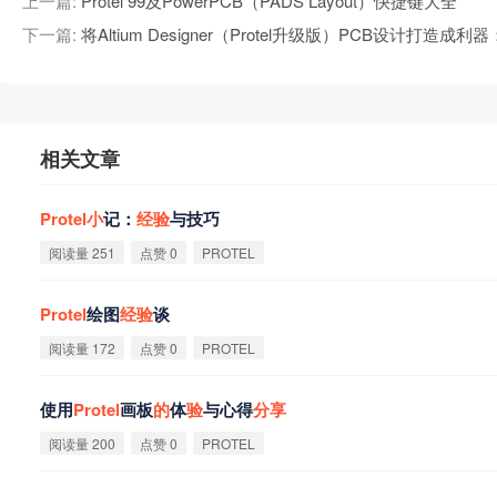
上一篇:
Protel 99及PowerPCB（PADS Layout）快捷键大全
下一篇:
将Altium Designer（Protel升级版）PCB设
相关文章
Protel
小
记：
经
验
与技巧
阅读量 251
点赞 0
PROTEL
Protel
绘图
经
验
谈
阅读量 172
点赞 0
PROTEL
使用
Protel
画板
的
体
验
与心得
分
享
阅读量 200
点赞 0
PROTEL