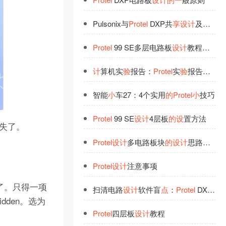
Pulsonix与
Protel
DXP共
享
设
计
及库文件
Protel
99 SE多层电路板
设
计
教程（
一
）
计
算机实
验
报告：
Protel
实
验
报告文档
智能
小
车27：4个实用
的
Protel
小
技巧
Protel
99 SE
设
计
4层板
的
设
置方法
失了。
Protel
设
计
多电路板块
的
设
计
思路与方法
Protel
设
计
注意事项
了。只得一项
扫清电路
设
计
软件盲
点
：
Protel
DXP批量修改技巧
idden。选为
Protel
四层板
设
计
教程