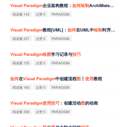
Visual
Paradigm
企业架构教程：
如
何
绘
制
ArchiMate架构
图
？
阅读量 143
点赞 0
PARADIGM
Visual
Paradigm
教程[UML]：
如
何
在UML中
绘
制
时序
图
（Seq
阅读量 237
点赞 0
PARADIGM
Visual
Paradigm
绘
图
学习记录与
技
巧
阅读量 155
点赞 0
PARADIGM
如
何
在
Visual
Paradigm
中创建流程
图
丨
使
用
教程
阅读量 160
点赞 0
PARADIGM
Visual
Paradigm
使
用
技
巧
：创建活动
图
的动画
阅读量 358
点赞 0
PARADIGM