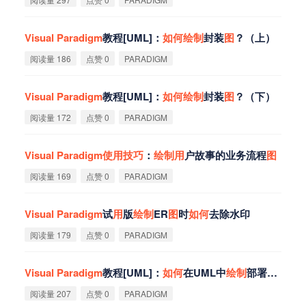
Visual
Paradigm
教程[UML]：
如
何
绘
制
封装
图
？（上）
阅读量 186
点赞 0
PARADIGM
Visual
Paradigm
教程[UML]：
如
何
绘
制
封装
图
？（下）
阅读量 172
点赞 0
PARADIGM
Visual
Paradigm
使
用
技
巧
：
绘
制
用
户故事的业务流程
图
阅读量 169
点赞 0
PARADIGM
Visual
Paradigm
试
用
版
绘
制
ER
图
时
如
何
去除水印
阅读量 179
点赞 0
PARADIGM
Visual
Paradigm
教程[UML]：
如
何
在UML中
绘
制
部署
图
？
阅读量 207
点赞 0
PARADIGM