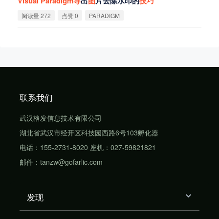
Visual
Paradigm
导
出
图
片去除水印的
技
巧
阅读量 272
点赞 0
PARADIGM
联系我们
武汉格发信息技术有限公司
湖北省武汉市经开区科技园西路6号103孵化器
电话：155-2731-8020 座机：027-59821821
邮件：tanzw@gofarlic.com
发现