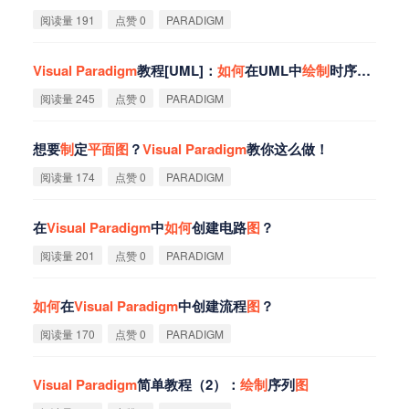
阅读量 191
点赞 0
PARADIGM
Visual
Paradigm
教程[UML]：
如
何
在UML中
绘
制
时序
图
（Seq
阅读量 245
点赞 0
PARADIGM
想要
制
定
平
面
图
？
Visual
Paradigm
教你这么做！
阅读量 174
点赞 0
PARADIGM
在
Visual
Paradigm
中
如
何
创建电路
图
？
阅读量 201
点赞 0
PARADIGM
如
何
在
Visual
Paradigm
中创建流程
图
？
阅读量 170
点赞 0
PARADIGM
Visual
Paradigm
简单教程（2）：
绘
制
序列
图