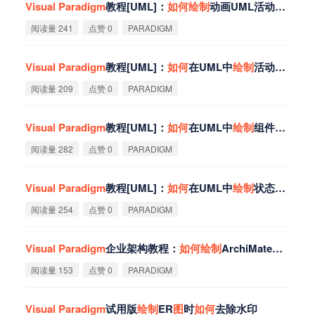
Visual
Paradigm
教程[UML]：
如
何
绘
制
动画UML活动
图
？
阅读量 241
点赞 0
PARADIGM
Visual
Paradigm
教程[UML]：
如
何
在UML中
绘
制
活动
图
？
阅读量 209
点赞 0
PARADIGM
Visual
Paradigm
教程[UML]：
如
何
在UML中
绘
制
组件
图
？
阅读量 282
点赞 0
PARADIGM
Visual
Paradigm
教程[UML]：
如
何
在UML中
绘
制
状态机
图
？
阅读量 254
点赞 0
PARADIGM
Visual
Paradigm
企业架构教程：
如
何
绘
制
ArchiMate架构
图
？
阅读量 153
点赞 0
PARADIGM
Visual
Paradigm
试用版
绘
制
ER
图
时
如
何
去除水印