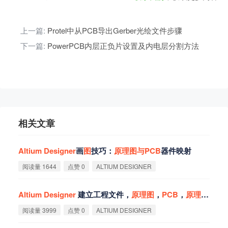
上一篇:
Protel中从PCB导出Gerber光绘文件步骤
下一篇:
PowerPCB内层正负片设置及内电层分割方法
相关文章
Altium
Designer
画
图
技巧：
原
理
图
与
PCB
器件映射
阅读量 1644
点赞 0
ALTIUM DESIGNER
Altium
Designer
建立工程文件，
原
理
图
，
PCB
，
原
理
图
库，
阅读量 3999
点赞 0
ALTIUM DESIGNER