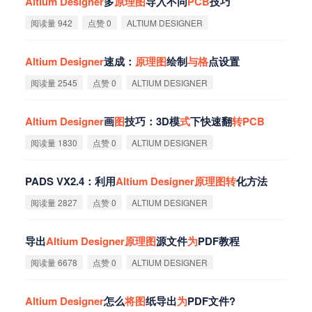
Altium
Designer
多
原
理
图
导入不同
PCB
技巧
阅读量 942
点赞 0
ALTIUM DESIGNER
Altium
Designer
速成：
原
理
图
绘制
与
格
点设置
阅读量 2545
点赞 0
ALTIUM DESIGNER
Altium
Designer
画
图
技巧：3D模
式
下快速翻
转
PCB
阅读量 1830
点赞 0
ALTIUM DESIGNER
PADS VX2.4：利用
Altium
Designer
原
理
图
转
化方法
阅读量 2827
点赞 0
ALTIUM DESIGNER
导出
Altium
Designer
原
理
图
源文件
为
PDF教程
阅读量 6678
点赞 0
ALTIUM DESIGNER
Altium
Designer
怎么
将
图
纸导出
为
PDF文件?