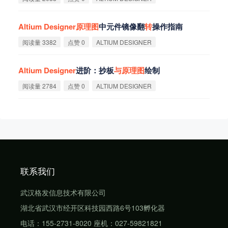
Altium
Designer
原
理
图
中元件镜像翻
转
操作指南
阅读量 3382
点赞 0
ALTIUM DESIGNER
Altium
Designer
进阶：抄板
与
原
理
图
绘制
阅读量 2784
点赞 0
ALTIUM DESIGNER
联系我们
武汉格发信息技术有限公司
湖北省武汉市经开区科技园西路6号103孵化器
电话：155-2731-8020 座机：027-59821821