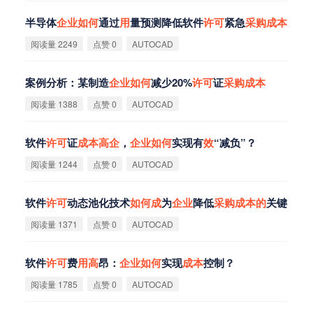
半导体
企
业
如
何
通过
用
量预测降低软件
许
可
紧急
采
购
成
本
阅读量 2249
点赞 0
AUTOCAD
案例分析：某制造
企
业
如
何
减少20%
许
可
证
采
购
成
本
阅读量 1388
点赞 0
AUTOCAD
软件
许
可
证
成
本
高
企
，
企
业
如
何
实现有
效
“减负”？
阅读量 1244
点赞 0
AUTOCAD
软件
许
可
动态池化技术
如
何
成
为
企
业
降低
采
购
成
本
的
关键
阅读量 1371
点赞 0
AUTOCAD
软件
许
可
费
用
高
昂：
企
业
如
何
实现
成
本
控制？
阅读量 1785
点赞 0
AUTOCAD