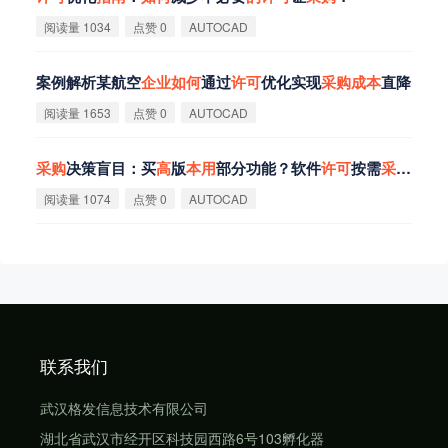
阅读量 1034
点赞 0
AUTOCAD
案例解析某航空
企
业
如
何
通过
许
可
优化实现
采
购
成
本
直降
阅读量 1653
点赞 0
AUTOCAD
采
购
决策盲目：买
高
版
本
用
部分功能？软件
许
可
按需
采
购
指
南
阅读量 1074
点赞 0
AUTOCAD
联系我们
武汉格发信息技术有限公司
湖北省武汉市经开区科技园西路6号103孵化器