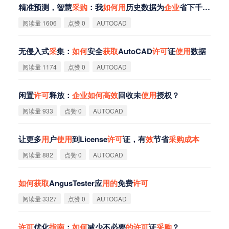
精准预测，智慧
采
购
：我
如
何
用
历史数据为
企
业
省下千万
采
购
阅读量 1606
点赞 0
AUTOCAD
无侵入式
采
集：
如
何
安全
获
取
AutoCAD
许
可
证
使
用
数据
阅读量 1174
点赞 0
AUTOCAD
闲置
许
可
释放：
企
业
如
何
高
效
回收未
使
用
授权？
阅读量 933
点赞 0
AUTOCAD
让更多
用
户
使
用
到License
许
可
证，有
效
节省
采
购
成
本
阅读量 882
点赞 0
AUTOCAD
如
何
获
取
AngusTester应
用
的
免费
许
可
阅读量 3327
点赞 0
AUTOCAD
许
可
优化
指
南
：
如
何
减少不必要
的
许
可
证
采
购
？