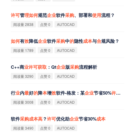
许
可
管
理
如
何
规范
企
业
软件
采
购
、部署和
使
用
流程？
阅读量 2838
点赞 0
AUTOCAD
如
何
有
效
降低
企
业
软件
采
购
中
的
隐性
成
本
与
合
规风险？
阅读量 1789
点赞 0
AUTOCAD
C++商
业
许
可
获
取
：Qt
企
业
版
采
购
流程解析
阅读量 3290
点赞 0
AUTOCAD
行
业
内
最
好
的
降
本
增
效
软件-格发：某
企
业
节省50%
许
可
采
购
成
阅读量 3008
点赞 0
AUTOCAD
软件
采
购
成
本
高
？
许
可
优化助
企
业
节省30%
成
本
阅读量 3490
点赞 0
AUTOCAD