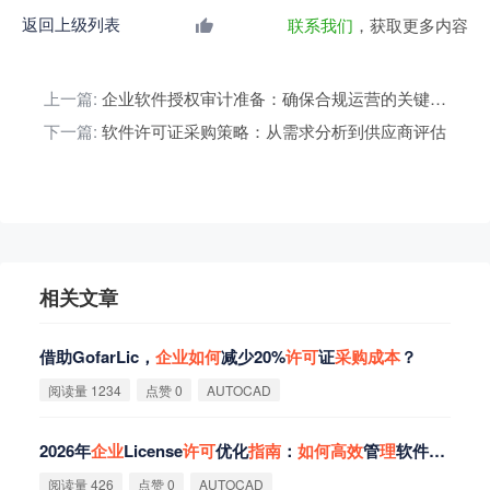
返回上级列表
联系我们
，获取更多内容
上一篇:
企业软件授权审计准备：确保合规运营的关键步骤
下一篇:
软件许可证采购策略：从需求分析到供应商评估
相关文章
借助GofarLic，
企
业
如
何
减少20%
许
可
证
采
购
成
本
？
阅读量 1234
点赞 0
AUTOCAD
2026年
企
业
License
许
可
优化
指
南
：
如
何
高
效
管
理
软件授权
成
阅读量 426
点赞 0
AUTOCAD