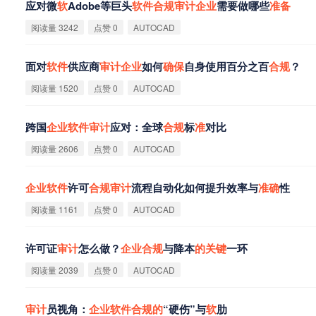
应对微
软
Adobe等巨头
软
件
合
规
审
计
企
业
需要做哪些
准
备
阅读量 3242
点赞 0
AUTOCAD
面对
软
件
供应商
审
计
企
业
如何
确
保
自身使用百分之百
合
规
？
阅读量 1520
点赞 0
AUTOCAD
跨国
企
业
软
件
审
计
应对：全球
合
规
标
准
对比
阅读量 2606
点赞 0
AUTOCAD
企
业
软
件
许可
合
规
审
计
流程自动化如何提升效率与
准
确
性
阅读量 1161
点赞 0
AUTOCAD
许可证
审
计
怎么做？
企
业
合
规
与降本
的
关
键
一环
阅读量 2039
点赞 0
AUTOCAD
审
计
员视角：
企
业
软
件
合
规
的
“硬伤”与
软
肋