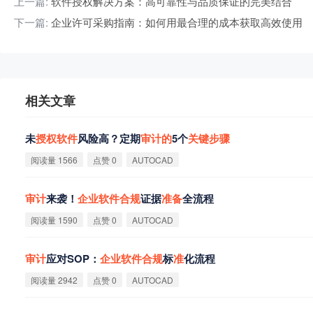
上一篇:
软件授权解决方案：高可靠性与品质保证的完美结合
下一篇:
企业许可采购指南：如何用最合理的成本获取高效使用
相关文章
未
授
权
软
件
风险高？定期
审
计
的
5个
关
键
步
骤
阅读量 1566
点赞 0
AUTOCAD
审
计
来袭！
企
业
软
件
合
规
证据
准
备
全流程
阅读量 1590
点赞 0
AUTOCAD
审
计
应对SOP：
企
业
软
件
合
规
标
准
化流程
阅读量 2942
点赞 0
AUTOCAD