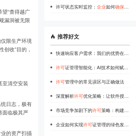
许可状态实时监控：
企
业
如何
确
保
软
件
望“查得越广
规漏洞被无限
推荐好文
如仅限生产环境
性创收”目的，
快速响应客户需求：我们的优势在
许可
许可
证管理智能化：AI技术如何赋能高效管理？
许可
管理中的常见误区与正确做法
甚至清空安装
深度解析
许可
优化策略：让软件授权不再浪费
系统日志，极有
市场竞争加剧下的
许可
策略：构建企业核心优势
业将面临极其严
企业如何实现
许可
证管理的绿色发展？
专业的资产扫描