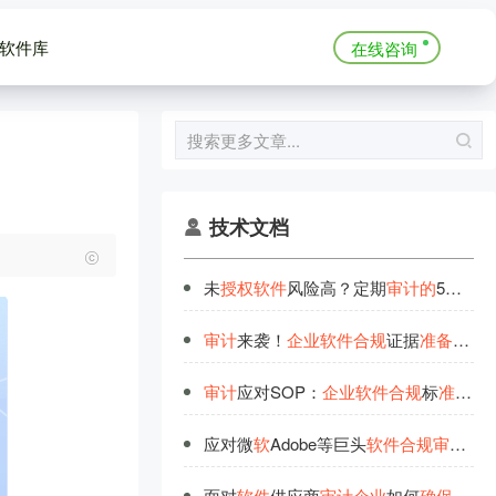
软件库
在线咨询
技术文档
未
授
权
软
件
风险高？定期
审
计
的
5个
关
键
审
计
来袭！
企
业
软
件
合
规
证据
准
备
全流
审
计
应对SOP：
企
业
软
件
合
规
标
准
化流
应对微
软
Adobe等巨头
软
件
合
规
审
计
企
面对
软
件
供应商
审
计
企
业
如何
确
保
自身