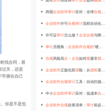
跨国
企
业
软
件
审
计
应对：全球
合
规
标
准
企
业
软
件
许可
合
规
审
计
流程自动化如何提升效率与
许可证
审
计
怎么做？
企
业
合
规
与降本
的
审
计
员视角：
企
业
软
件
合
规
的
“硬伤”与
合
规
风险高
企
：
企
业
如何
规
避非
授
权
软
倒柜找合同，甚
容过关，还是
企
业
软
件
正版化双
保
险：从
授
权
采购到版
牢牢握在自己
企
业
软
件
合
规
审
计
工具：自动扫描盗版文
中小
企
业
软
件
审
计
应对：低成本
合
规
方
限。你是不是也
企
业
软
件
合
规
自查清单：
审
计
前必做
的