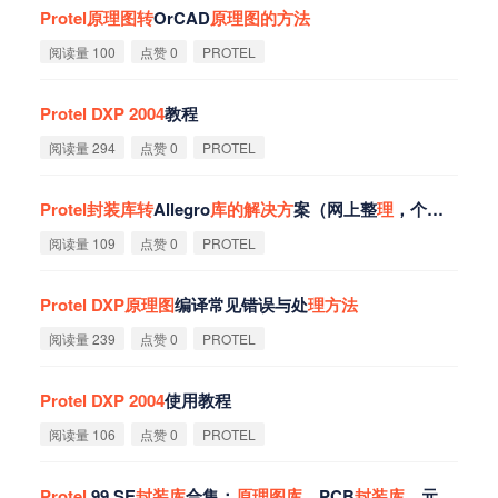
Protel
原
理
图
转
OrCAD
原
理
图
的
方
法
阅读量 100
点赞 0
PROTEL
Protel
DXP
2004
教程
阅读量 294
点赞 0
PROTEL
Protel
封
装
库
转
Allegro
库
的
解
决
方
案（网上整
理
，个人未
解
决
阅读量 109
点赞 0
PROTEL
Protel
DXP
原
理
图
编译常见错误与处
理
方
法
阅读量 239
点赞 0
PROTEL
Protel
DXP
2004
使用教程
阅读量 106
点赞 0
PROTEL
Protel
99 SE
封
装
库
合集：
原
理
图
库
、PCB
封
装
库
、元器件
库