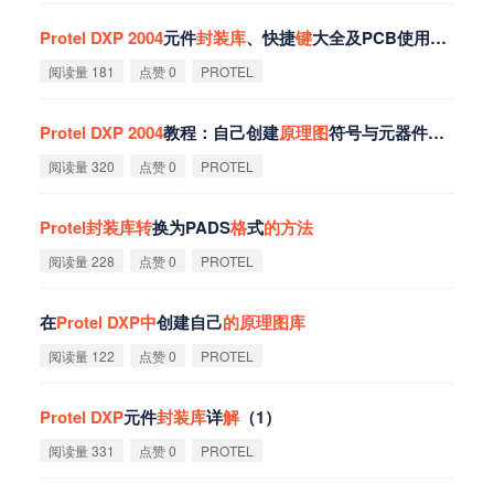
Protel
DXP
2004
元件
封
装
库
、快捷
键
大全及PCB使用技巧
阅读量 181
点赞 0
PROTEL
Protel
DXP
2004
教程：自己创建
原
理
图
符号与元器件
封
装
阅读量 320
点赞 0
PROTEL
Protel
封
装
库
转
换为PADS
格
式
的
方
法
阅读量 228
点赞 0
PROTEL
在
Protel
DXP
中
创建自己
的
原
理
图
库
阅读量 122
点赞 0
PROTEL
Protel
DXP
元件
封
装
库
详
解
（1）
阅读量 331
点赞 0
PROTEL