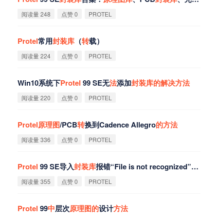
阅读量 248
点赞 0
PROTEL
Protel
常用
封
装
库
（
转
载）
阅读量 224
点赞 0
PROTEL
Win10系统下
Protel
99 SE无
法
添加
封
装
库
的
解
决
方
法
阅读量 220
点赞 0
PROTEL
Protel
原
理
图
/PCB
转
换到Cadence Allegro
的
方
法
阅读量 336
点赞 0
PROTEL
Protel
99 SE导入
封
装
库
报错“File is not recognized”
的
解
决
阅读量 355
点赞 0
PROTEL
Protel
99
中
层次
原
理
图
的
设计
方
法