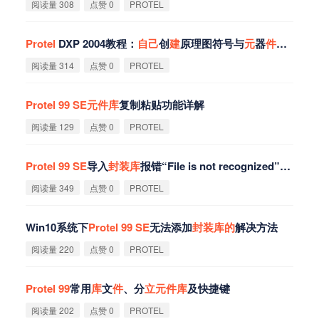
阅读量 308
点赞 0
PROTEL
Protel
DXP 2004教程：
自
己
创
建
原理图符号与
元
器
件
封
装
阅读量 314
点赞 0
PROTEL
Protel
99
SE
元
件
库
复制粘贴功能详解
阅读量 129
点赞 0
PROTEL
Protel
99
SE
导入
封
装
库
报错“File is not recognized”
的
解决
阅读量 349
点赞 0
PROTEL
Win10系统下
Protel
99
SE
无法添加
封
装
库
的
解决方法
阅读量 220
点赞 0
PROTEL
Protel
99
常用
库
文
件
、分
立
元
件
库
及快捷键
阅读量 202
点赞 0
PROTEL