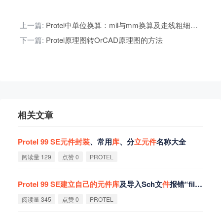
上一篇:
Protel中单位换算：mil与mm换算及走线粗细设置
下一篇:
Protel原理图转OrCAD原理图的方法
相关文章
Protel
99
SE
元
件
封
装
、常用
库
、分
立
元
件
名称大全
阅读量 129
点赞 0
PROTEL
Protel
99
SE
建
立
自
己
的
元
件
库
及导入Sch文
件
报错“file is not recognized”
阅读量 345
点赞 0
PROTEL