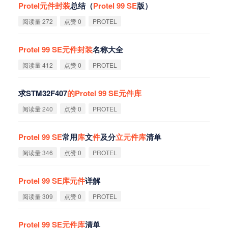
Protel
元
件
封
装
总结（
Protel
99
SE
版）
阅读量 272
点赞 0
PROTEL
Protel
99
SE
元
件
封
装
名称大全
阅读量 412
点赞 0
PROTEL
求STM32F407
的
Protel
99
SE
元
件
库
阅读量 240
点赞 0
PROTEL
Protel
99
SE
常用
库
文
件
及分
立
元
件
库
清单
阅读量 346
点赞 0
PROTEL
Protel
99
SE
库
元
件
详解
阅读量 309
点赞 0
PROTEL
Protel
99
SE
元
件
库
清单