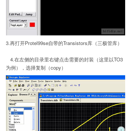
3.再打开Protel99se自带的Transistors库（三极管库）
4.在左侧的目录里右键点击需要的封装（这里以TO3
为例），选择复制（copy）