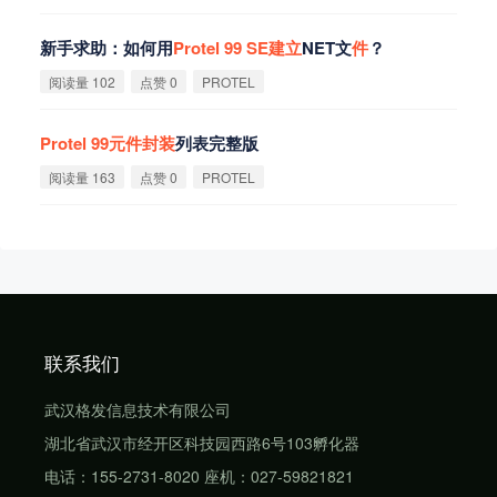
新手求助：如何用
Protel
99
SE
建
立
NET文
件
？
阅读量 102
点赞 0
PROTEL
Protel
99
元
件
封
装
列表完整版
阅读量 163
点赞 0
PROTEL
联系我们
武汉格发信息技术有限公司
湖北省武汉市经开区科技园西路6号103孵化器
电话：155-2731-8020 座机：027-59821821