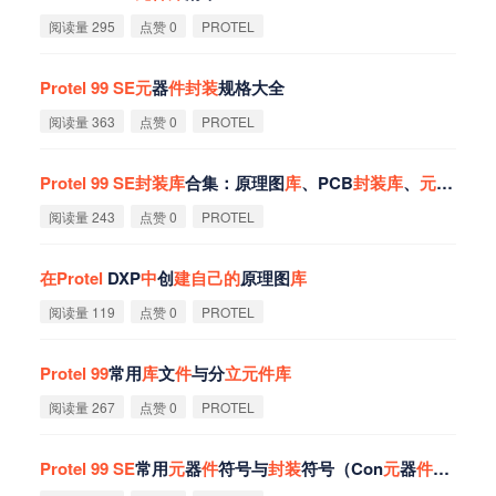
阅读量 295
点赞 0
PROTEL
Protel
99
SE
元
器
件
封
装
规格大全
阅读量 363
点赞 0
PROTEL
Protel
99
SE
封
装
库
合集：原理图
库
、PCB
封
装
库
、
元
器
件
库
阅读量 243
点赞 0
PROTEL
在
Protel
DXP
中
创
建
自
己
的
原理图
库
阅读量 119
点赞 0
PROTEL
Protel
99
常用
库
文
件
与分
立
元
件
库
阅读量 267
点赞 0
PROTEL
Protel
99
SE
常用
元
器
件
符号与
封
装
符号（Con
元
器
件
符号）