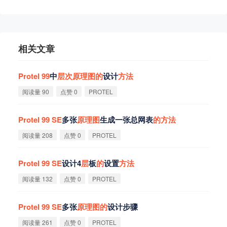
相关文章
Protel
99
中
层
次
原
理
图
的
设计
方
法
阅读量 90
点赞 0
PROTEL
Protel
99
SE
多张
原
理
图
生成一张总网表
的
方
法
阅读量 208
点赞 0
PROTEL
Protel
99
SE
设计4
层
板
的
设置
方
法
阅读量 132
点赞 0
PROTEL
Protel
99
SE
多张
原
理
图
的
设计步骤
阅读量 261
点赞 0
PROTEL