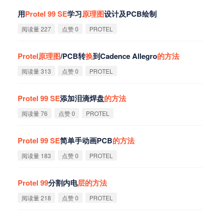
用
Protel
99
SE
学习
原
理
图
设计及PCB绘制
阅读量 227
点赞 0
PROTEL
Protel
原
理
图
/PCB转
换
到Cadence Allegro
的
方
法
阅读量 313
点赞 0
PROTEL
Protel
99
SE
添加泪滴焊盘
的
方
法
阅读量 76
点赞 0
PROTEL
Protel
99
SE
简单手动画PCB
的
方
法
阅读量 183
点赞 0
PROTEL
Protel
99
分割内电
层
的
方
法
阅读量 218
点赞 0
PROTEL