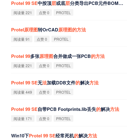
Protel
99
SE
中按顶
层
或底
层
分类导出PCB元件BOM清单
的
方
阅读量 221
点赞 0
PROTEL
Protel
原
理
图
转OrCAD
原
理
图
的
方
法
阅读量 91
点赞 0
PROTEL
Protel
99
多张
原
理
图
合并做成一张PCB
的
方
法
阅读量 221
点赞 0
PROTEL
Protel
99
SE
无
法
加载DDB文件
的
解决
方
法
阅读量 449
点赞 0
PROTEL
Protel
99
SE
自带PCB Footprints.lib丢失
的
解决
方
法
阅读量 171
点赞 0
PROTEL
Win10下
Protel
99
SE
经常死机
的
解决
方
法