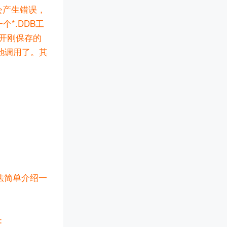
能会产生错误，
个*.DDB工
打开刚保存的
便地调用了。其
法简单介绍一
：