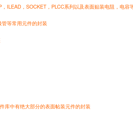
LCC，DFP，ILEAD，SOCKET，PLCC系列以及表面贴装电阻，
整流桥，二极管等常用元件的封装
装
数据库所含的元件库中有绝大部分的表面帖装元件的封装