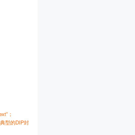
xt”；
型的DIP封