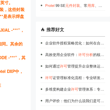
是英寸。
Protel
99 SE
元
件
封
装
、常
用
库
、分立
元
同的封装，这些封装
个**是表示焊盘
推荐好文
L -***”，
企业软件授权策略优化：如何在合规与成本间找到平衡
基本相同。其余的
高效使用企业软件：
许可
分析
的核心指标解读
DE -***”，其
如何通过
许可
管理提升企业整体运营效率？
tel DXP中，
许可
证管理标准化流程：专业研发团队的经验总结
在
多维度构建企业
许可
管理体系：专业研发团队的实战分享
用户评价：他们为什么说我们是可信赖的