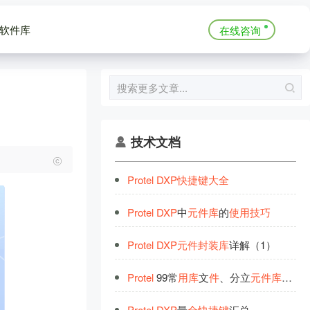
软件库
在线咨询
技术文档
Protel
DXP
快
捷
键
大
全
Protel
DXP
中
元
件
库
的
使
用
技
巧
Protel
DXP
元
件
封
装
库
详解（1）
Protel
99常
用
库
文
件
、分立
元
件
库
及
快
Protel
DXP
最
全
快
捷
键
汇总