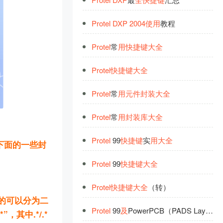
Protel
DXP
2004
使
用
教程
Protel
常
用
快
捷
键
大
全
Protel
快
捷
键
大
全
Protel
常
用
元
件
封
装
大
全
Protel
常
用
封
装
库
大
全
Protel
99
快
捷
键
实
用
大
全
录下面的一些封
Protel
99
快
捷
键
大
全
Protel
快
捷
键
大
全
（转）
，总的可以分为二
Protel
99
及
PowerPCB（PADS Layout）
其中.*/.*