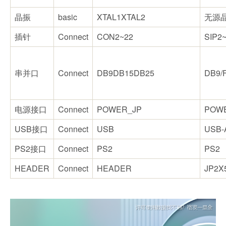
晶振
basic
XTAL1XTAL2
无源晶
插针
Connect
CON2~22
SIP2
串并口
Connect
DB9DB15DB25
DB9/
电源接口
Connect
POWER_JP
POW
USB接口
Connect
USB
USB-
PS2接口
Connect
PS2
PS2
HEADER
Connect
HEADER
JP2X