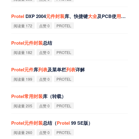
Protel
DXP 2004
元
件
封
装
库、快捷键
大
全
及PCB使
用
技巧
阅读量 172
点赞 0
PROTEL
Protel
元
件
封
装
总结
阅读量 182
点赞 0
PROTEL
Protel
元
件
库
列
表
及菜单栏
列
表
详解
阅读量 199
点赞 0
PROTEL
Protel
常
用
封
装
库（转载）
阅读量 205
点赞 0
PROTEL
Protel
元
件
封
装
总结（
Protel
99 SE版）
阅读量 260
点赞 0
PROTEL