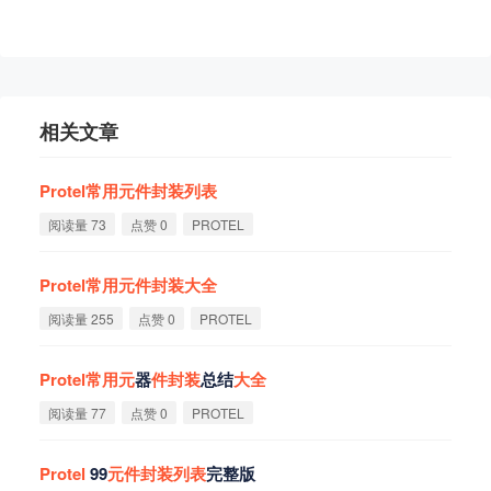
相关文章
Protel
常
用
元
件
封
装
列
表
阅读量 73
点赞 0
PROTEL
Protel
常
用
元
件
封
装
大
全
阅读量 255
点赞 0
PROTEL
Protel
常
用
元
器
件
封
装
总结
大
全
阅读量 77
点赞 0
PROTEL
Protel
99
元
件
封
装
列
表
完整版