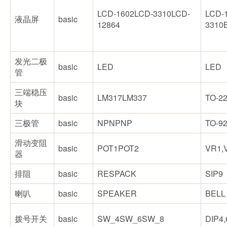
LCD-1602LCD-3310LCD-
LCD-1
液晶屏
basic
12864
3310B
发光二极
basic
LED
LED
管
三端稳压
basic
LM317LM337
TO-2
块
三极管
basic
NPNPNP
TO-9
滑动变阻
basic
POT1POT2
VR1,
器
排阻
basic
RESPACK
SIP9
喇叭
basic
SPEAKER
BELL
拨号开关
basic
SW_4SW_6SW_8
DIP4,