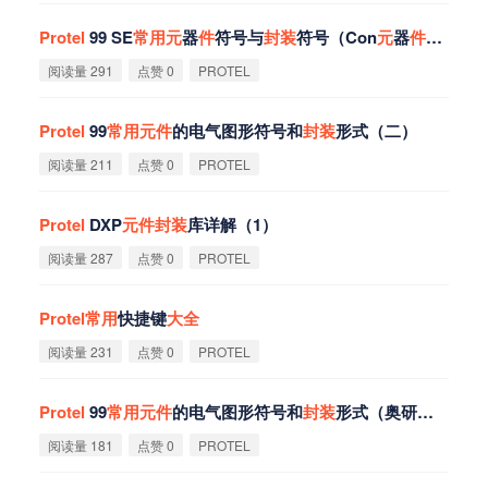
Protel
99 SE
常
用
元
器
件
符号与
封
装
符号（Con
元
器
件
符号）
阅读量 291
点赞 0
PROTEL
Protel
99
常
用
元
件
的电气图形符号和
封
装
形式（二）
阅读量 211
点赞 0
PROTEL
Protel
DXP
元
件
封
装
库详解（1）
阅读量 287
点赞 0
PROTEL
Protel
常
用
快捷键
大
全
阅读量 231
点赞 0
PROTEL
Protel
99
常
用
元
件
的电气图形符号和
封
装
形式（奥研电子整理）
阅读量 181
点赞 0
PROTEL