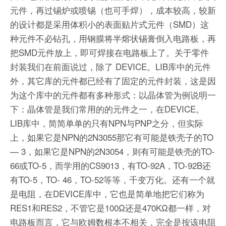
元件，再过锡炉或喷锡（也可手焊），成本较高，较新
的设计都是采用体积小的表面贴片式元件（SMD）这
种元件不必钻孔，用钢膜将半熔状锡膏倒入电路板，再
把SMD元件放上，即可焊接在电路板上了。关于零件
封装我们在前面说过，除了 DEVICE。LIB库中的元件
外，其它库的元件都已经有了固定的元件封装，这是因
为这个库中的元件都有多种形式：以晶体管为例说明一
下：晶体管是我们常用的的元件之一，在DEVICE。
LIB库中，简简单单的只有NPN与PNP之分，但实际
上，如果它是NPN的2N3055那它有可能是铁壳子的TO
— 3，如果它是NPN的2N3054，则有可能是铁壳的TO-
66或TO-5，而学用的CS9013，有TO-92A，TO-92B还
有TO-5，TO- 46，TO-52等等，千变万化。还有一个就
是电阻，在DEVICE库中，它也是简单地把它们称为
RES1和RES2，不管它是100Ω还是470KΩ都一样，对
电路板而言，它与欧姆数根本不相关，完全是按该电阻