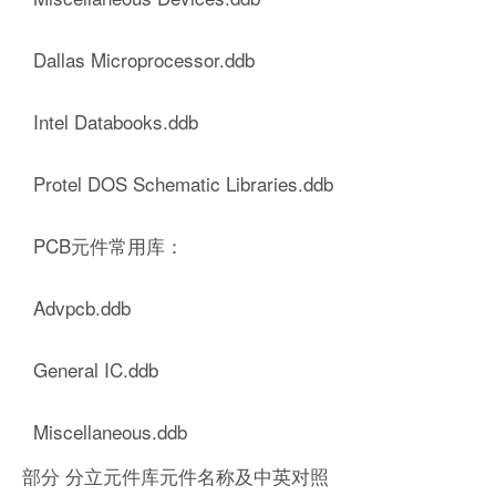
Dallas Microprocessor.ddb
Intel Databooks.ddb
Protel DOS Schematic Libraries.ddb
PCB元件常用库：
Advpcb.ddb
General IC.ddb
Miscellaneous.ddb
部分 分立元件库元件名称及中英对照