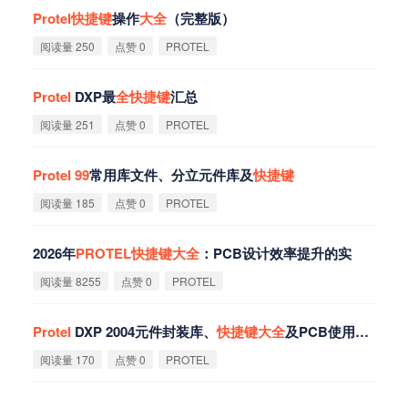
Protel
快
捷
键
操作
大
全
（完整版）
阅读量 250
点赞 0
PROTEL
Protel
DXP最
全
快
捷
键
汇总
阅读量 251
点赞 0
PROTEL
Protel
99
常用库文件、分立元件库及
快
捷
键
阅读量 185
点赞 0
PROTEL
2026年
PROTEL
快
捷
键
大
全
：PCB设计效率提升的实
阅读量 8255
点赞 0
PROTEL
Protel
DXP 2004元件封装库、
快
捷
键
大
全
及PCB使用技巧
阅读量 170
点赞 0
PROTEL