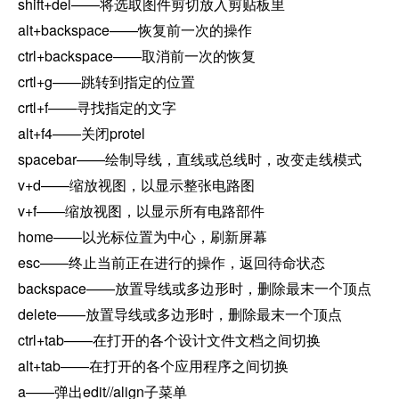
shift+del——将选取图件剪切放入剪贴板里
alt+backspace——恢复前一次的操作
ctrl+backspace——取消前一次的恢复
crtl+g——跳转到指定的位置
crtl+f——寻找指定的文字
alt+f4——关闭protel
spacebar——绘制导线，直线或总线时，改变走线模式
v+d——缩放视图，以显示整张电路图
v+f——缩放视图，以显示所有电路部件
home——以光标位置为中心，刷新屏幕
esc——终止当前正在进行的操作，返回待命状态
backspace——放置导线或多边形时，删除最末一个顶点
delete——放置导线或多边形时，删除最末一个顶点
ctrl+tab——在打开的各个设计文件文档之间切换
alt+tab——在打开的各个应用程序之间切换
a——弹出edit//align子菜单