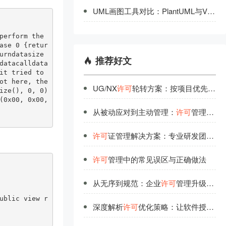
UML画图工具对比：PlantUML与Visual Paradigm详
erform the 
ase 0 {retur
urndatasize
推荐好文
datacalldata
t tried to 
t here, the 
UG/NX
许可
轮转方案：按项目优先级分配，空闲自动流转
ize(), 0, 0)
0x00, 0x00, 
从被动应对到主动管理：
许可
管理的思维转变
许可
证管理解决方案：专业研发团队的品质保证
许可
管理中的常见误区与正确做法
从无序到规范：企业
许可
管理升级路线图
ublic view r
深度解析
许可
优化策略：让软件授权不再浪费