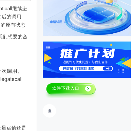
icall继续进
之后的调用
变合约的原有状态。
是我们想要的合
 完成一次调用。
atecall
局变量赋值还是