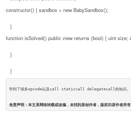
constructor() { sandbox = new BabySandbox();
}
function isSolved() public view returns (bool) { uint size
}
}
学到了很多opcode以及call staticcall delegatecall的知识。
