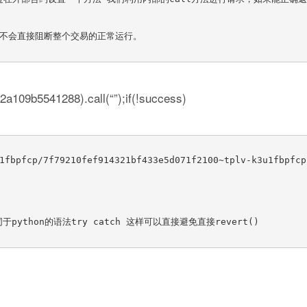
并不会直接阻断整个交易的正常运行。

09b5541288).call(“”);if(!success)
1fbpfcp/7f79210fef914321bf433e5d071f2100~tplv-k3u1fbpfcp
ython的语法try catch 这样可以直接避免直接revert()
