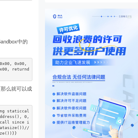
dbox中的
x00, returnd
东西那么就可以成
dress(), 0, 
call since i
tasize())// 