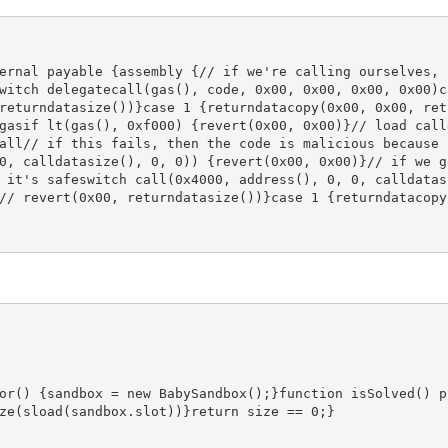
ernal payable {assembly {// if we're calling ourselves, p
witch delegatecall(gas(), code, 0x00, 0x00, 0x00, 0x00)c
returndatasize())}case 1 {returndatacopy(0x00, 0x00, ret
gasif lt(gas(), 0xf000) {revert(0x00, 0x00)}// load call
all// if this fails, then the code is malicious because i
0, calldatasize(), 0, 0)) {revert(0x00, 0x00)}// if we go
 it's safeswitch call(0x4000, address(), 0, 0, calldatas
// revert(0x00, returndatasize())}case 1 {returndatacopy(
or() {sandbox = new BabySandbox();}function isSolved() p
ze(sload(sandbox.slot))}return size == 0;}
