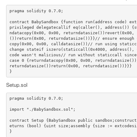
pragma solidity 0.7.0;

contract BabySandbox {function run(address code) ext
privileged delegatecallif eq(caller(), address()) {s
ndatacopy(0x00, 0x00, returndatasize())revert(0x00, 
())return(0x00, returndatasize())}}// ensure enough 
copy(0x00, 0x00, calldatasize())// run using staticc
change stateif iszero(staticcall(0x4000, address(), 
code wasn't malicious// run without staticcall since
case 0 {returndatacopy(0x00, 0x00, returndatasize())
returndatasize())return(0x00, returndatasize())}}}

Setup.sol
pragma solidity 0.7.0;

import "./BabySandbox.sol";

contract Setup {BabySandbox public sandbox;construct
eturns (bool) {uint size;assembly {size := extcodesi