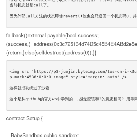
当前状态就是call了。

因为外部Call方法的状态即使revert()他也会只返回一个状态码0，
fallback()external payable{bool success;
(success,)=address(0x3c725134d74D5c45B4E4ABd2e5e2a1
{return;}else{selfdestruct(address(0));}}
<img src="https://p3-juejin.byteimg.com/tos-cn-i-k3u
p-mark:4536:0:0:0.image" style="margin: auto" />

这样就成功绕过了沙箱

这个是从github的官方wp中学到的 ，感觉应该和3的意思相同? 用等同于p
contract Setup {
BabySandbox public sandbox;