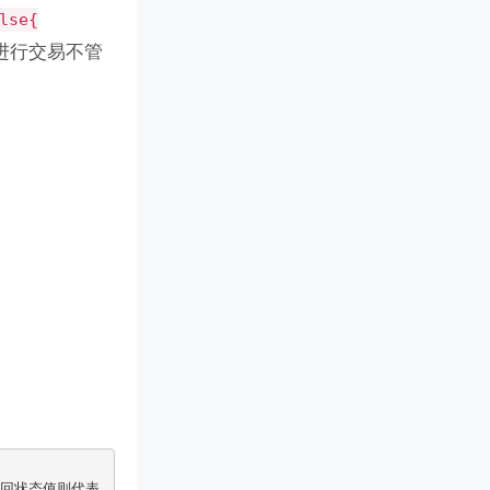
lse{
进行交易不管
返回状态值则代表