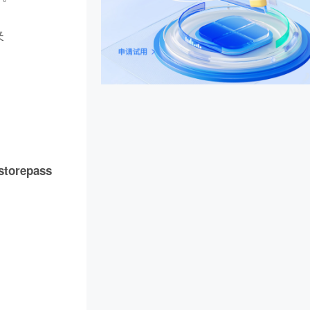
夹
storepass