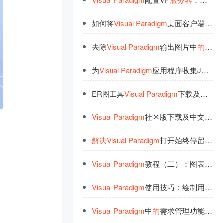
如何将
Visual
Paradigm
桌面客户端
连
接
去除
Visual
Paradigm
输出图片中
的
水印
为
Visual
Paradigm
应用程序收集JVM线程转储
ER图工具
Visual
Paradigm
下载及设置中文
Visual
Paradigm
社区版下载及中文菜单设置
解
决
Visual
Paradigm
打开始终停留在“Initializing Environment”
Visual
Paradigm
教程（二）：图表编辑
Visual
Paradigm
使用技巧：绘制用户故事
Visual
Paradigm
中
的
需求管理功能详
解