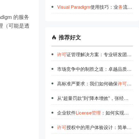
Visual
Paradigm
使用技巧：业
务
流程图中数据对象
digm 的服务
代理（可能是透
推荐好文
许可
证管理解决方案：专业研发团队的品质保证
市场竞争中的制胜之道：卓越品质与优质服务并重
高标准严要求：我们如何确保
许可
管理
从“超量罚款”到“降本增效”，张经理的License
企业软件
License管理
：如何实现稳定可靠的全生命周期管控
许可
授权中的用户体验设计：简单背后的技术实力