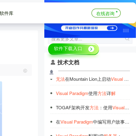
软件库
在线咨询
技术文档
无
法
在Mountain Lion上启动
Visual
Parad
Visual
Paradigm
使用
方
法
详
解
TOGAF架构开发
方
法
：使用
Visual
Para
在
Visual
Paradigm
中编写用户故事
的
方
Visual
Paradigm
配置VP
服
务
器
：更新模块仅提供特定版本更新