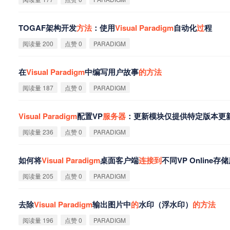
TOGAF架构开发
方
法
：使用
Visual
Paradigm
自动化
过
程
阅读量 200
点赞 0
PARADIGM
在
Visual
Paradigm
中编写用户故事
的
方
法
阅读量 187
点赞 0
PARADIGM
Visual
Paradigm
配置VP
服
务
器
：更新模块仅提供特定版本更
阅读量 236
点赞 0
PARADIGM
如何将
Visual
Paradigm
桌面客户端
连
接
到
不同VP Online
阅读量 205
点赞 0
PARADIGM
去除
Visual
Paradigm
输出图片中
的
水印（浮水印）
的
方
法
阅读量 196
点赞 0
PARADIGM