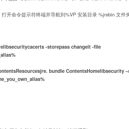
的 JRE。打开命令提示符终端并导航到%VP 安装目录 %jrebin 文件
elibsecuritycacerts -storepass changeit -file
_alias%
ntentsResourcesjre. bundle ContentsHomelibsecurity –
fine_you_own_alias%
。