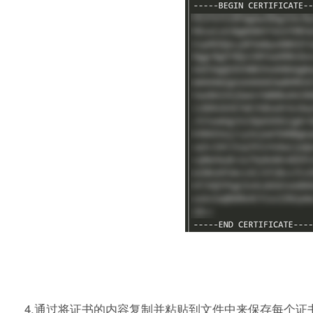
4.通过将证书的内容复制并粘贴到文件中来保存每个证书（包括--BEG