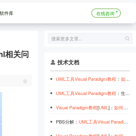
软件库
在线咨询
ml相关问
技术文档
UML
工
具
Visual
Paradigm
教
程
：
如
何
对
UML
工
具
Visual
Paradigm
教
程
：生成Oracle数据库的
Visual
Paradigm
教
程
[
UML
]：
如
何
使
用
子
PBS分解：
UML
工
具
Visual
Paradigm
教
Visual
Paradigm
教
程
[
UML
]：
如
何
使
用
文