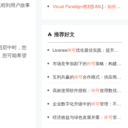
流程到用户故事
Visual
Paradigm
教
程
[
UML
]：
如
何
绘制
推荐好文
图层中时，您
License
许可
优化最佳实践：提升软件授权使用效率
，您可能希望
市场竞争加剧下的
许可
策略：构建企业核心优势
互利共赢的
许可
合作模式：供应商与企业的最佳实践
高效使用软件授权：
许可
使用数优化的科学方法
企业数字化升级中的
许可
管理：不可忽视的基础要素
经济效益与绿色发展并重：
许可
管理的可持续之路