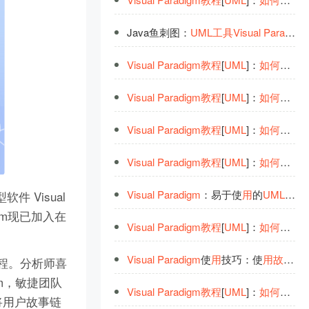
Java鱼刺图：
UML
工
具
Visual
Paradigm
Visual
Paradigm
教
程
[
UML
]：
如
何
在
UM
Visual
Paradigm
教
程
[
UML
]：
如
何
绘制
Visual
Paradigm
教
程
[
UML
]：
如
何
在
UM
Visual
Paradigm
教
程
[
UML
]：
如
何
在
UM
Visual
Paradigm
：易于使
用
的
UML
工
具
 Visual
igm现已加入在
Visual
Paradigm
教
程
[
UML
]：
如
何
在
UM
Visual
Paradigm
使
用
技巧：使
用
故
事
板
流程。分析师喜
gm，敏捷团队
Visual
Paradigm
教
程
[
UML
]：
如
何
在
用
例
将用户故事链