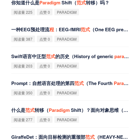
你知道什么是
Paradigm
Shift（
范
式
转移）吗？
阅读量 225
点赞 0
PARADIGM
一种EEG预处理流
程
：EEG-fMRI
范
式
（One EEG preprocessing pipeline - EEG-fMRI
阅读量 387
点赞 0
PARADIGM
Swift语言中泛型
范
式
的历史（History of generic
paradigm
）
阅读量 203
点赞 0
PARADIGM
Prompt：自然语言处理的第四
范
式
（The Fourth
Paradigm
f
阅读量 350
点赞 0
PARADIGM
什么是
范
式
转移（
Paradigm
Shift）？面向对象思维（初级）
阅读量 277
点赞 0
PARADIGM
GiraffeDet：面向目标检测的重颈部
范
式
（HEAVY-NECK
PA