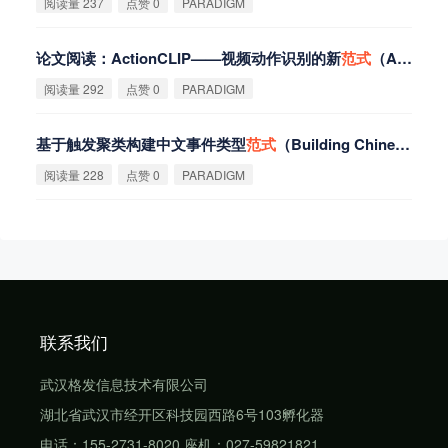
阅读量 237
点赞 0
PARADIGM
论文阅读：ActionCLIP——视频动作识别的新
范
式
（A New
P
阅读量 292
点赞 0
PARADIGM
基于触发聚类构建中文事件类型
范
式
（Building Chinese Event Type
阅读量 228
点赞 0
PARADIGM
联系我们
武汉格发信息技术有限公司
湖北省武汉市经开区科技园西路6号103孵化器
电话：155-2731-8020 座机：027-59821821