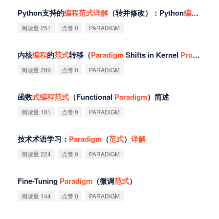
Python支持的
编
程
范
式
详
解
（转并修改）：Python
编
程
范
式
阅读量 251
点赞 0
PARADIGM
内核
编
程
的
范
式
转移（
Paradigm
Shifts in Kernel
Programming
阅读量 289
点赞 0
PARADIGM
函数
式
编
程
范
式
（Functional
Paradigm
）简述
阅读量 181
点赞 0
PARADIGM
技术术语学习：
Paradigm
（
范
式
）
详
解
阅读量 224
点赞 0
PARADIGM
Fine-Tuning
Paradigm
（微调
范
式
）
阅读量 144
点赞 0
PARADIGM