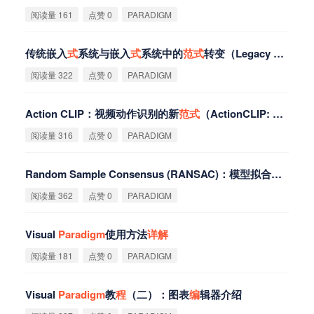
阅读量 161
点赞 0
PARADIGM
传统嵌入
式
系统与嵌入
式
系统中的
范
式
转变（Legacy Embedded Systems &
阅读量 322
点赞 0
PARADIGM
Action CLIP：视频动作识别的新
范
式
（ActionCLIP: A New
P
阅读量 316
点赞 0
PARADIGM
Random Sample Consensus (RANSAC)：模型拟合的经典
范
阅读量 362
点赞 0
PARADIGM
Visual
Paradigm
使用方法
详
解
阅读量 181
点赞 0
PARADIGM
Visual
Paradigm
教
程
（二）：图表
编
辑器介绍