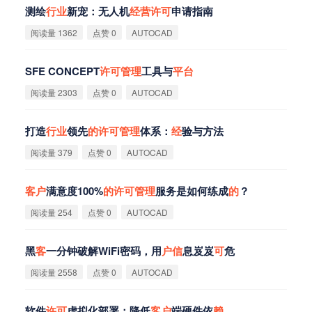
测绘
行
业
新宠：无人机
经
营
许
可
申请指南
阅读量 1362
点赞 0
AUTOCAD
SFE CONCEPT
许
可
管
理
工具与
平
台
阅读量 2303
点赞 0
AUTOCAD
打造
行
业
领先
的
许
可
管
理
体系：
经
验与方法
阅读量 379
点赞 0
AUTOCAD
客
户
满意度100%
的
许
可
管
理
服务是如何练成
的
？
阅读量 254
点赞 0
AUTOCAD
黑
客
一分钟破解WiFi密码，用
户
信
息岌岌
可
危
阅读量 2558
点赞 0
AUTOCAD
软件
许
可
虚拟化部署：降低
客
户
端硬件依
赖