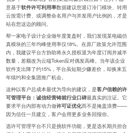
意基于
数据建议您退订冷门模块、转用
软件许可利用率
云按需计费、或调整命名用户与并发用户比例的，才是
站在您这边的顾问。
帮一家电子设计企业做年度复盘时，我们发现某电磁仿
真模块的三年均峰使用率仅18%。在原厂政策允许范围
内，我建议平台方协助将永久授权退为年度订阅并减半
数量，差额改为云端Token应对偶发高峰。当年该企业
软件支出降了约15%，平台虽短期少赚差价，却换来五
年续约和全集团推广机会。
这种以客户总成本最优为导向的建议，是
客户信赖的许
最真实的注证。它
可管理平台：诚信经营铸就行业口碑
要求平台内部有动力做
而不是掩盖浪费——
许可证优化
因为信任一旦建立，客户会用更多业务回报你。
选许可管理平台不只是挑软件功能，更是选长期共担合