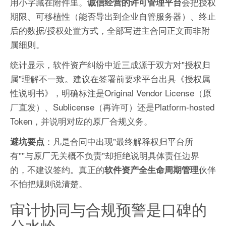
用小字藏在附件里。
会把授权
诚信经营的许可管理平台
期限、可移植性（能否导出到企业自管服务器）、终止
后的数据/授权处置方式，全部写进主合同正文而非附
属细则。
统计显示，软件资产纠纷中近三成源于双方对"授权归
属"理解不一致。建议在签署前要求平台出具《授权属
性说明书》，明确标注是Original Vendor License（原
厂直发）、Sublicense（再许可）还是Platform-hosted
Token，并说明对应的原厂合规义务。
：凡是合同中出现"最终解释权归平台所
避坑要点
有""与原厂无关概不负责"却拒绝说明具体责任边界
的，不建议签约。真正的
伙伴
软件资产全生命周期管理
不怕把规则说清楚。
审计协同与合规预警是口碑的
分水岭