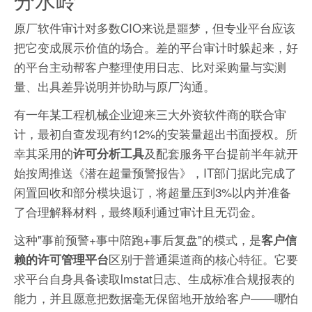
原厂软件审计对多数CIO来说是噩梦，但专业平台应该
把它变成展示价值的场合。差的平台审计时躲起来，好
的平台主动帮客户整理使用日志、比对采购量与实测
量、出具差异说明并协助与原厂沟通。
有一年某工程机械企业迎来三大外资软件商的联合审
计，最初自查发现有约12%的安装量超出书面授权。所
幸其采用的
及配套服务平台提前半年就开
许可分析工具
始按周推送《潜在超量预警报告》，IT部门据此完成了
闲置回收和部分模块退订，将超量压到3%以内并准备
了合理解释材料，最终顺利通过审计且无罚金。
这种"事前预警+事中陪跑+事后复盘"的模式，是
客户信
区别于普通渠道商的核心特征。它要
赖的许可管理平台
求平台自身具备读取lmstat日志、生成标准合规报表的
能力，并且愿意把数据毫无保留地开放给客户——哪怕