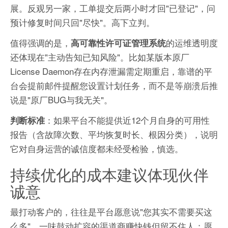
展。反观另一家，工单提交后两小时才回"已登记"，问
预计修复时间只回"尽快"。高下立判。
值得强调的是，
的运维透明度
高可靠性许可证管理系统
还体现在"主动告知已知风险"。比如某版本原厂
License Daemon存在内存泄漏需定期重启，靠谱的平
台会提前邮件提醒您设置计划任务，而不是等崩溃后推
说是"原厂BUG与我无关"。
：如果平台不能提供近12个月自身的可用性
判断标准
报告（含故障次数、平均恢复时长、根因分类），说明
它对自身运营的诚信度都未经受检验，慎选。
持续优化的成本建议体现伙伴
诚意
最打动客户的，往往是平台愿意说"您其实不需要买这
么多"。一味鼓动扩容的渠道商赚快钱但留不住人；愿