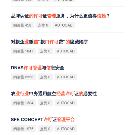
品牌认证
的
许
可
证
管
理
服务，为什么更值得
信
赖
？
阅读量 458
点赞 0
AUTOCAD
对接企
业
微
信
“接
口
许
可
费”
的
隐藏陷阱
阅读量 1847
点赞 0
AUTOCAD
DNVS
许
可
管
理
与
信
息安全
阅读量 2356
点赞 0
AUTOCAD
农
业
行
业
申办通用航空
经
营
许
可
证
的
必要性
阅读量 1304
点赞 0
AUTOCAD
SFE CONCEPT
许
可
证
管
理
平
台
阅读量 1975
点赞 0
AUTOCAD