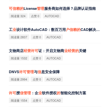
可
信
赖
的
License
管
理
服务商如何选择？品牌认证指南
阅读量 324
点赞 0
AUTOCAD
工
业
设计软件AutoCAD：数百万用
户
信
赖
的
CAD解决方案
阅读量 2837
点赞 0
AUTOCAD
文物商店
经
营
许
可
证：开启文物商
业
经
营
的
关键
阅读量 1532
点赞 0
AUTOCAD
DNVS
许
可
管
理
与
信
息安全保障
阅读量 2994
点赞 0
AUTOCAD
许
可
授
信
管
理
：企
业
软件授权
的
智能化控制方案
阅读量 1554
点赞 0
AUTOCAD