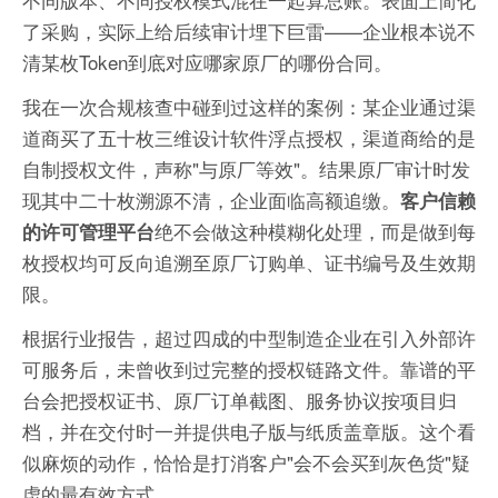
了采购，实际上给后续审计埋下巨雷——企业根本说不
清某枚Token到底对应哪家原厂的哪份合同。
我在一次合规核查中碰到过这样的案例：某企业通过渠
道商买了五十枚三维设计软件浮点授权，渠道商给的是
自制授权文件，声称"与原厂等效"。结果原厂审计时发
现其中二十枚溯源不清，企业面临高额追缴。
客户信赖
绝不会做这种模糊化处理，而是做到每
的许可管理平台
枚授权均可反向追溯至原厂订购单、证书编号及生效期
限。
根据行业报告，超过四成的中型制造企业在引入外部许
可服务后，未曾收到过完整的授权链路文件。靠谱的平
台会把授权证书、原厂订单截图、服务协议按项目归
档，并在交付时一并提供电子版与纸质盖章版。这个看
似麻烦的动作，恰恰是打消客户"会不会买到灰色货"疑
虑的最有效方式。