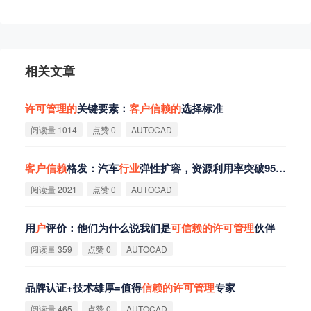
相关文章
许
可
管
理
的
关键要素：
客
户
信
赖
的
选择标准
阅读量 1014
点赞 0
AUTOCAD
客
户
信
赖
格发：汽车
行
业
弹性扩容，资源利用率突破95%！
阅读量 2021
点赞 0
AUTOCAD
用
户
评价：他们为什么说我们是
可
信
赖
的
许
可
管
理
伙伴
阅读量 359
点赞 0
AUTOCAD
品牌认证+技术雄厚=值得
信
赖
的
许
可
管
理
专家
阅读量 465
点赞 0
AUTOCAD