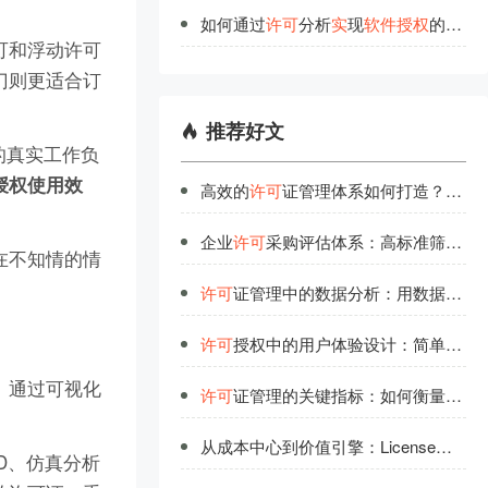
如何通过
许
可
分析
实
现
软
件
授
权
的高
效
可和浮动许可
门则更适合订
推荐好文
的真实工作负
授权使用效
高效的
许可
证管理体系如何打造？行业领先者经验分享
企业
许可
采购评估体系：高标准筛选可靠供应商
在不知情的情
许可
证管理中的数据分析：用数据说话的管理智慧
许可
授权中的用户体验设计：简单背后的技术实力
。通过可视化
许可
证管理的关键指标：如何衡量管理效率？
从成本中心到价值引擎：License
许可
优
D、仿真分析