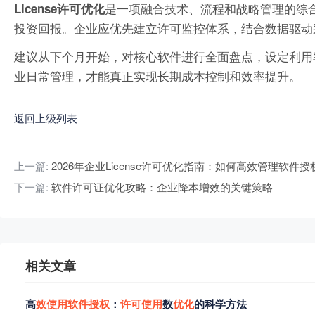
是一项融合技术、流程和战略管理的综
License许可优化
投资回报。企业应优先建立许可监控体系，结合数据驱动
建议从下个月开始，对核心软件进行全面盘点，设定利用
业日常管理，才能真正实现长期成本控制和效率提升。
返回上级列表
上一篇:
2026年企业License许可优化指南：如何高效管理软件
下一篇:
软件许可证优化攻略：企业降本增效的关键策略
相关文章
高
效
使
用
软
件
授
权
：
许
可
使
用
数
优
化
的科学方法