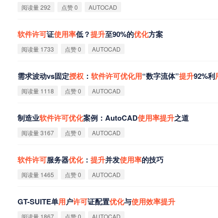
阅读量 292
点赞 0
AUTOCAD
软
件
许
可
证
使
用
率
低？
提
升
至90%的
优
化
方案
阅读量 1733
点赞 0
AUTOCAD
需求波动vs固定
授
权
：
软
件
许
可
优
化
用
“数字流体”
提
升
92%利
阅读量 1118
点赞 0
AUTOCAD
制造业
软
件
许
可
优
化
案例：AutoCAD
使
用
率
提
升
之道
阅读量 3167
点赞 0
AUTOCAD
软
件
许
可
服务器
优
化
：
提
升
并发
使
用
率
的技巧
阅读量 1465
点赞 0
AUTOCAD
GT-SUITE单
用
户
许
可
证配置
优
化
与
使
用
效
率
提
升
阅读量 1867
点赞 0
AUTOCAD