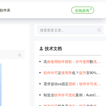
软件库
在线咨询
技术文档
高
效
使
用
软
件
授
权
：
许
可
使
用
数
优
化
的
软
件
许
可
证
使
用
率
低？
提
升
至90%的
优
需求波动vs固定
授
权
：
软
件
许
可
优
化
用
制造业
软
件
许
可
优
化
案例：AutoCAD
使
软
件
许
可
服务器
优
化
：
提
升
并发
使
用
率