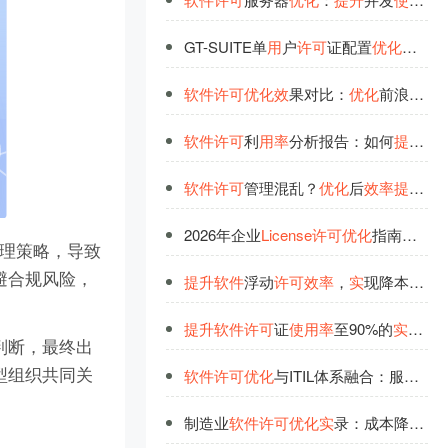
GT-SUITE单
用
户
许
可
证配置
优
化
与
使
用
软
件
许
可
优
化
效
果对比：
优
化
前浪费30%，
软
件
许
可
利
用
率
分析报告：如何
提
升
50
软
件
许
可
管理混乱？
优
化
后
效
率
提
升
6
2026年企业
License
许
可
优
化
指南：如何高
管理策略，导致
避合规风险，
提
升
软
件
浮动
许
可
效
率
，
实
现降本增
效
提
升
软
件
许
可
证
使
用
率
至90%的
实
战方
判断，最终出
型组织共同关
软
件
许
可
优
化
与ITIL体系融合：服务管理的
制造业
软
件
许
可
优
化
实
录：成本降40%，