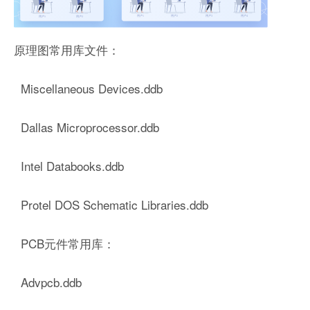
原理图常用库文件：
Miscellaneous Devices.ddb
Dallas Microprocessor.ddb
Intel Databooks.ddb
Protel DOS Schematic Libraries.ddb
PCB元件常用库：
Advpcb.ddb