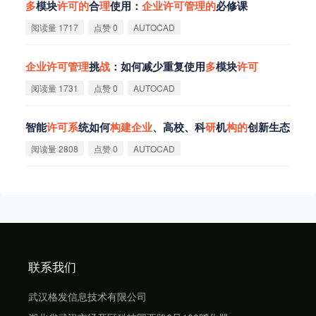
多
模块
许
可
的
合
理
使用：
企
业
许
可
管
理
的
必修课
阅读量 1717
点赞 0
AUTOCAD
企
业
许
可
管
理
挑
战
：如何减少重复使用
多
模块
许
可
阅读量 1731
点赞 0
AUTOCAD
智能
许
可
系
统如何
构
建
企
业
、高校、科
研
机
构
的
创新生态
阅读量 2808
点赞 0
AUTOCAD
联系我们
武汉格发信息技术有限公司