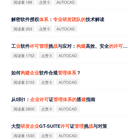
阅读量 186
点赞 0
AUTOCAD
解密软件授权
体
系
：
专
业
研
发
团
队
的
技术解读
阅读量 263
点赞 0
AUTOCAD
工
业
软件
许
可
管
理
挑
战
与应对：
构
建
高效、安全
的
许
可
管
理
体
阅读量 1752
点赞 0
AUTOCAD
如何
构
建
企
业
软件合规
管
理
体
系
？
阅读量 2103
点赞 0
AUTOCAD
从0到1：
企
业
许
可
证
管
理
体
系
的
搭
建
指南
阅读量 2800
点赞 0
AUTOCAD
大型
研
发
企
业
GT-SUITE
许
可
证
管
理
挑
战
与对策
阅读量 1530
点赞 0
AUTOCAD