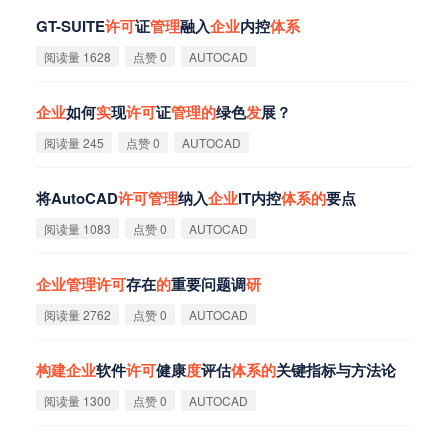
GT-SUITE
许
可
证
管
理
融入
企
业
内控
体
系
阅读量 1628
点赞 0
AUTOCAD
企
业
如何
实
现
许
可
证
管
理
的
绿色
发
展？
阅读量 245
点赞 0
AUTOCAD
将AutoCAD
许
可
管
理
纳入
企
业
IT内控
体
系
的
要点
阅读量 1083
点赞 0
AUTOCAD
企
业
管
理
许
可
存在
的
重要问题调
研
阅读量 2762
点赞 0
AUTOCAD
构
建
企
业
软件
许
可
健康
度
评估
体
系
的
关键指标与方法论
阅读量 1300
点赞 0
AUTOCAD