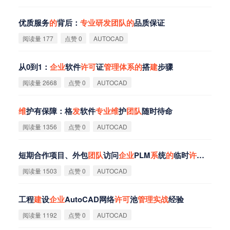
优质服务
的
背后：
专
业
研
发
团
队
的
品质保证
阅读量 177
点赞 0
AUTOCAD
从0到1：
企
业
软件
许
可
证
管
理
体
系
的
搭
建
步骤
阅读量 2668
点赞 0
AUTOCAD
维
护有保障：格
发
软件
专
业
维
护
团
队
随时待命
阅读量 1356
点赞 0
AUTOCAD
短期合作项目、外包
团
队
访问
企
业
PLM
系
统
的
临时
许
可
证
管
理
阅读量 1503
点赞 0
AUTOCAD
工程
建
设
企
业
AutoCAD网络
许
可
池
管
理
实
战
经验
阅读量 1192
点赞 0
AUTOCAD