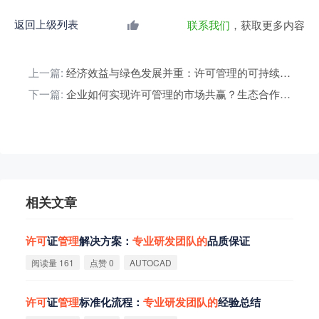
返回上级列表
联系我们
，获取更多内容
上一篇:
经济效益与绿色发展并重：许可管理的可持续之路
下一篇:
企业如何实现许可管理的市场共赢？生态合作新范式
相关文章
许
可
证
管
理
解决方案：
专
业
研
发
团
队
的
品质保证
阅读量 161
点赞 0
AUTOCAD
许
可
证
管
理
标准化流程：
专
业
研
发
团
队
的
经验总结