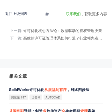
返回上级列表
联系我们
，获取更多内容
上一篇:
许可优化核心方法论：数据驱动的授权管理决策
下一篇:
高效的许可证管理体系如何打造？行业领先者经验分享
相关文章
SolidWorks许可优化
从
混
乱
到
有
序
，对比四步法
阅读量 747
点赞 0
AUTOCAD
从
混
乱
到
透明：制造
业
软件资产
全
生命周期
管
理
案例