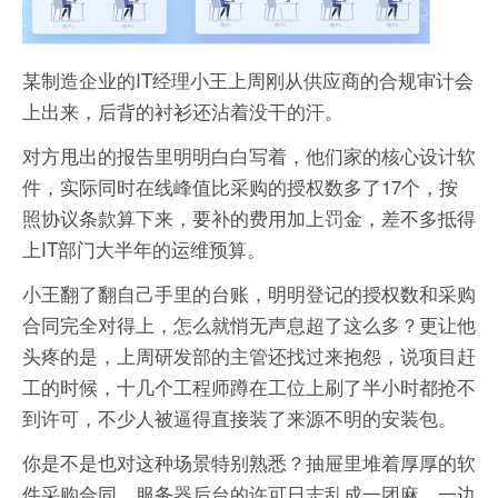
某制造企业的IT经理小王上周刚从供应商的合规审计会
上出来，后背的衬衫还沾着没干的汗。
对方甩出的报告里明明白白写着，他们家的核心设计软
件，实际同时在线峰值比采购的授权数多了17个，按
照协议条款算下来，要补的费用加上罚金，差不多抵得
上IT部门大半年的运维预算。
小王翻了翻自己手里的台账，明明登记的授权数和采购
合同完全对得上，怎么就悄无声息超了这么多？更让他
头疼的是，上周研发部的主管还找过来抱怨，说项目赶
工的时候，十几个工程师蹲在工位上刷了半小时都抢不
到许可，不少人被逼得直接装了来源不明的安装包。
你是不是也对这种场景特别熟悉？抽屉里堆着厚厚的软
件采购合同，服务器后台的许可日志乱成一团麻，一边