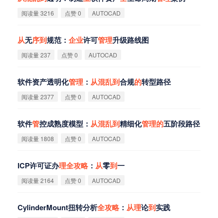
阅读量 3216
点赞 0
AUTOCAD
从
无
序
到
规范：
企
业
许可
管
理
升级路线图
阅读量 237
点赞 0
AUTOCAD
软件资产透明化
管
理
：
从
混
乱
到
合规
的
转型路径
阅读量 2377
点赞 0
AUTOCAD
软件
管
控成熟度模型：
从
混
乱
到
精细化
管
理
的
五阶段路径
阅读量 1808
点赞 0
AUTOCAD
ICP许可证办
理
全
攻
略
：
从
零
到
一
阅读量 2164
点赞 0
AUTOCAD
CylinderMount扭转分析
全
攻
略
：
从
理
论
到
实践