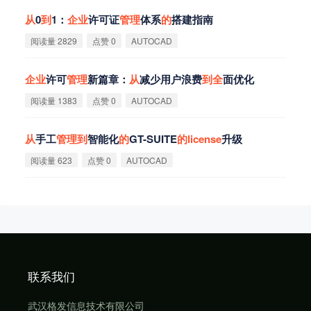
从
0
到
1：
企
业
许可证
管
理
体系
的
搭建指南
阅读量 2829
点赞 0
AUTOCAD
企
业
许可
管
理
新篇章：
从
减少用户浪费
到
全
面优化
阅读量 1383
点赞 0
AUTOCAD
从
手工
管
理
到
智能化
的
GT-SUITE
的
license
升级
阅读量 623
点赞 0
AUTOCAD
联系我们
武汉格发信息技术有限公司