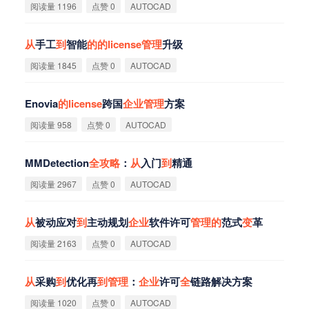
阅读量 1196
点赞 0
AUTOCAD
从
手工
到
智能
的
的
license
管
理
升级
阅读量 1845
点赞 0
AUTOCAD
Enovia
的
license
跨国
企
业
管
理
方案
阅读量 958
点赞 0
AUTOCAD
MMDetection
全
攻
略
：
从
入门
到
精通
阅读量 2967
点赞 0
AUTOCAD
从
被动应对
到
主动规划
企
业
软件许可
管
理
的
范式
变
革
阅读量 2163
点赞 0
AUTOCAD
从
采购
到
优化再
到
管
理
：
企
业
许可
全
链路解决方案
阅读量 1020
点赞 0
AUTOCAD