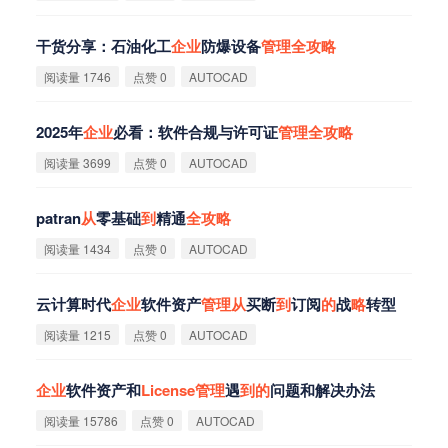
干货分享：石油化工
企
业
防爆设备
管
理
全
攻
略
阅读量 1746
点赞 0
AUTOCAD
2025年
企
业
必看：软件合规与许可证
管
理
全
攻
略
阅读量 3699
点赞 0
AUTOCAD
patran
从
零基础
到
精通
全
攻
略
阅读量 1434
点赞 0
AUTOCAD
云计算时代
企
业
软件资产
管
理
从
买断
到
订阅
的
战
略
转型
阅读量 1215
点赞 0
AUTOCAD
企
业
软件资产和
License
管
理
遇
到
的
问题和解决办法
阅读量 15786
点赞 0
AUTOCAD