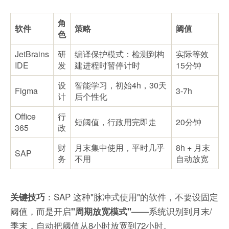
角
软件
策略
阈值
色
JetBrains
研
编译保护模式：检测到构
实际等效
IDE
发
建进程时暂停计时
15分钟
设
智能学习，初始4h，30天
Figma
3-7h
计
后个性化
Office
行
短阈值，行政用完即走
20分钟
365
政
财
月末集中使用，平时几乎
8h + 月末
SAP
务
不用
自动放宽
：SAP 这种"脉冲式使用"的软件，不要设固定
关键技巧
阈值，而是开启
——系统识别到月末/
"周期放宽模式"
季末，自动把阈值从8小时放宽到72小时。