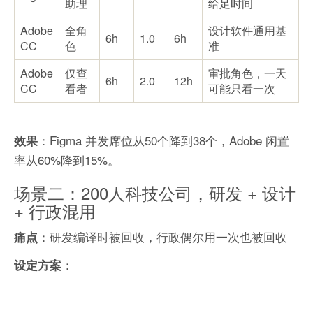
助理
给足时间
Adobe
全角
设计软件通用基
6h
1.0
6h
CC
色
准
Adobe
仅查
审批角色，一天
6h
2.0
12h
CC
看者
可能只看一次
：Figma 并发席位从50个降到38个，Adobe 闲置
效果
率从60%降到15%。
场景二：200人科技公司，研发 + 设计
+ 行政混用
：研发编译时被回收，行政偶尔用一次也被回收
痛点
：
设定方案