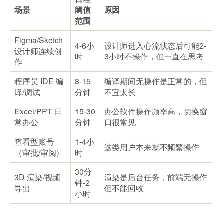
场景
阈值
原因
范围
Figma/Sketch
4-6小
设计师进入心流状态后可能2-
设计师连续创
时
3小时不操作，但一直在思考
作
程序员 IDE 编
8-15
编译期间无操作是正常的，但
译/调试
分钟
不宜太长
Excel/PPT 日
15-30
办公软件操作频率高，切换窗
常办公
分钟
口很常见
查看型账号
1-4小
这类用户本来就不频繁操作
（审批/审阅）
时
30分
3D 渲染/视频
渲染是后台任务，前端无操作
钟-2
导出
但不能回收
小时