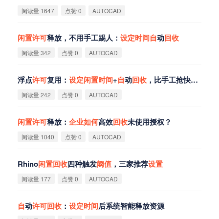
阅读量 1647
点赞 0
AUTOCAD
闲
置
许
可
释放，不用手工踢人：
设
定
时
间
自
动
回
收
阅读量 342
点赞 0
AUTOCAD
浮点
许
可
复用：
设
定
闲
置
时
间
+
自
动
回
收
，比手工抢快10倍
阅读量 242
点赞 0
AUTOCAD
闲
置
许
可
释放：
企
业
如
何
高效
回
收
未使用授权？
阅读量 1040
点赞 0
AUTOCAD
Rhino
闲
置
回
收
四种触发
阈
值
，三家推荐
设
置
阅读量 177
点赞 0
AUTOCAD
自
动
许
可
回
收
：
设
定
时
间
后系统智能释放资源