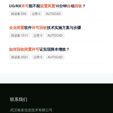
UG/NX
许
可
能不能
设
置
闲
置
10分钟
自
动
回
收
？
阅读量 539
点赞 0
AUTOCAD
企
业
闲
置
软件
许
可
回
收
技术实施方案与步骤
阅读量 1511
点赞 0
AUTOCAD
如
何
回
收
闲
置
许
可
证实现降本增效？
阅读量 2321
点赞 0
AUTOCAD
联系我们
武汉格发信息技术有限公司