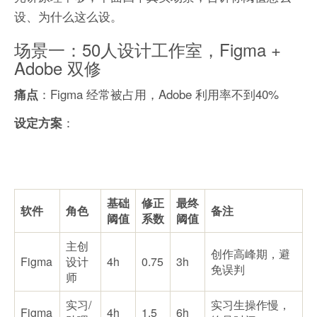
设、为什么这么设。
场景一：50人设计工作室，Figma +
Adobe 双修
：Figma 经常被占用，Adobe 利用率不到40%
痛点
：
设定方案
基础
修正
最终
软件
角色
备注
阈值
系数
阈值
主创
创作高峰期，避
Figma
设计
4h
0.75
3h
免误判
师
实习/
实习生操作慢，
Figma
4h
1.5
6h