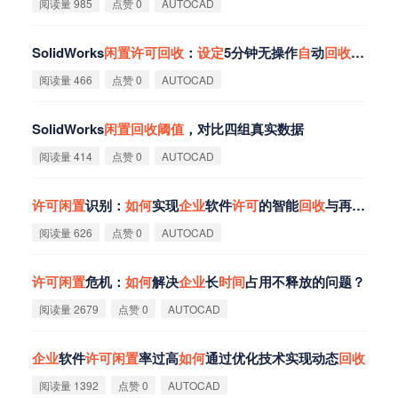
阅读量 985
点赞 0
AUTOCAD
SolidWorks
闲
置
许
可
回
收
：
设
定
5分钟无操作
自
动
回
收
，团队
阅读量 466
点赞 0
AUTOCAD
SolidWorks
闲
置
回
收
阈
值
，对比四组真实数据
阅读量 414
点赞 0
AUTOCAD
许
可
闲
置
识别：
如
何
实现
企
业
软件
许
可
的智能
回
收
与再分配？
阅读量 626
点赞 0
AUTOCAD
许
可
闲
置
危机：
如
何
解决
企
业
长
时
间
占用不释放的问题？
阅读量 2679
点赞 0
AUTOCAD
企
业
软件
许
可
闲
置
率过高
如
何
通过优化技术实现动态
回
收
阅读量 1392
点赞 0
AUTOCAD