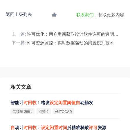
返回上级列表
联系我们
，获取更多内容
上一篇:
许可优化：用户重新获取设计软件许可的透明化机制原理
下一篇:
许可资源监控：实时数据驱动的闲置识别技术
相关文章
智能计
时
回
收
！格发
设
定
闲
置
阈
值
自
动触发
阅读量 2991
点赞 0
AUTOCAD
自
动计
时
回
收
：
设
定
闲
置
时
间
后精准释放
许
可
资源