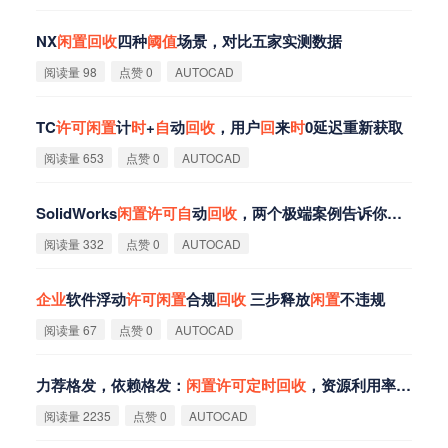
NX
闲
置
回
收
四种
阈
值
场景，对比五家实测数据
阅读量 98
点赞 0
AUTOCAD
TC
许
可
闲
置
计
时
+
自
动
回
收
，用户
回
来
时
0延迟重新获取
阅读量 653
点赞 0
AUTOCAD
SolidWorks
闲
置
许
可
自
动
回
收
，两个极端案例告诉你
值
不
值
阅读量 332
点赞 0
AUTOCAD
企
业
软件浮动
许
可
闲
置
合规
回
收
三步释放
闲
置
不违规
阅读量 67
点赞 0
AUTOCAD
力荐格发，依赖格发：
闲
置
许
可
定
时
回
收
，资源利用率最大化！
阅读量 2235
点赞 0
AUTOCAD