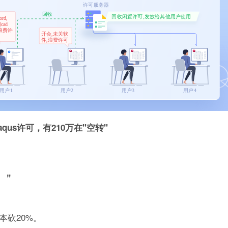
us许可，有210万在"空转"
"
本砍20%。