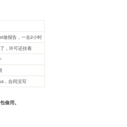
xcel做报告，一去2小时
完了，许可还挂着
午
周
us，合同没写
外包偷用。