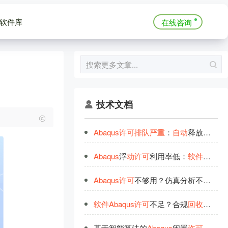
软件库
在线咨询
技术文档
Abaqus
许
可
排
队
严
重
：
自
动
释放，让仿真算例跑起来
Abaqus
浮
动
许
可
利用率低：
软
件
许
可
浪
Abaqus
许
可
不够用？仿真分析不再
排
队
软
件
Abaqus
许
可
不足？合规
回
收
，内部
基于智能算法的
Abaqus
闲置
许
可
证
自
动