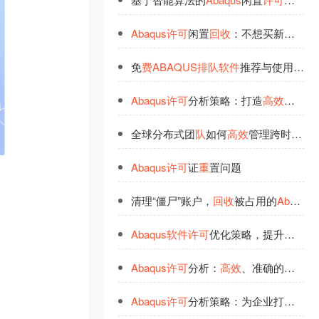
Abaqus
许
可
闲置
回
收
：不想买新
许
可
，
免
费
ABAQUS
排
队
软
件
推荐与使用教程
Abaqus
许
可
分析策略：打造
高
效
许
可
管
全球分布式团
队
如何
高
效
管理跨时区
Ab
Abaqus
许
可
证
重
置问题
清理“僵尸”账户，
回
收
被占用的
Abaqus
Abaqus
软
件
许
可
优化策略，提升使用
效
Abaqus
许
可
分析：
高
效
、准确的管理方案
Abaqus
许
可
分析策略：为企业打造
高
效