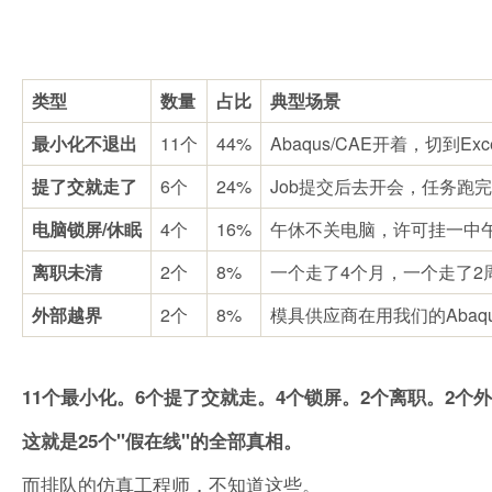
类型
数量
占比
典型场景
最小化不退出
11个
44%
Abaqus/CAE开着，切到E
提了交就走了
6个
24%
Job提交后去开会，任务跑
电脑锁屏/休眠
4个
16%
午休不关电脑，许可挂一中
离职未清
2个
8%
一个走了4个月，一个走了2
外部越界
2个
8%
模具供应商在用我们的Abaq
11个最小化。6个提了交就走。4个锁屏。2个离职。2个
这就是25个"假在线"的全部真相。
而排队的仿真工程师，不知道这些。