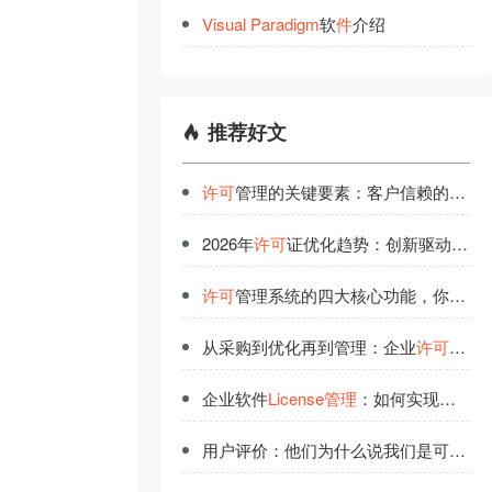
Visual
Paradigm
软
件
介绍
推荐好文
许可
管理的关键要素：客户信赖的选择标准
2026年
许可
证优化趋势：创新驱动下的高效管理模式
许可
管理系统的四大核心功能，你都了解吗？
从采购到优化再到管理：企业
许可
全链
企业软件
License管理
：如何实现稳定可靠的全生命周期管控
用户评价：他们为什么说我们是可信赖的