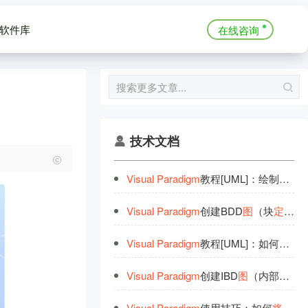
软件库
在线咨询
技术文档
Visual
Paradigm
教程[UML]：绘制UML配置
Visual
Paradigm
创建BDD
图
（块
定
义
图
Visual
Paradigm
教程[UML]：如何使用子
Visual
Paradigm
创建IBD
图
（内部块
定
Visual
Paradigm
使用技巧：如何
将
图
形