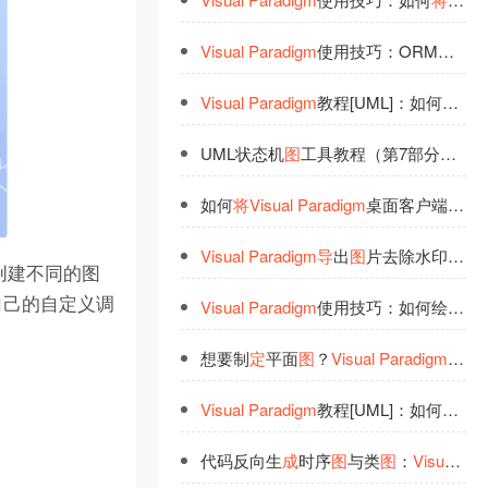
Visual
Paradigm
使用技巧：ORM持久类的
Visual
Paradigm
教程[UML]：如何在UML中绘制时序
UML状态机
图
工具教程（第7部分）：
Vi
如何
将
Visual
Paradigm
桌面客户端连接到不同VP
Visual
Paradigm
导
出
图
片去除水印的技巧
在线创建不同的图
们自己的自定义调
Visual
Paradigm
使用技巧：如何绘制思维
想要制
定
平面
图
？
Visual
Paradigm
教你
Visual
Paradigm
教程[UML]：如何在用例
代码反向生
成
时序
图
与类
图
：
Visual
Par