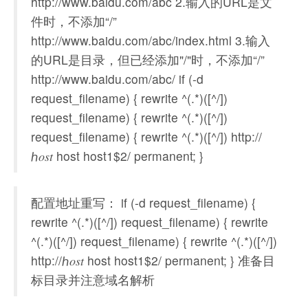
http://www.baidu.com/abc 2.输入的URL是文
件时，不添加“/”
http://www.baidu.com/abc/index.html 3.输入
的URL是目录，但已经添加"/"时，不添加“/”
http://www.baidu.com/abc/ if (-d
request_filename) { rewrite ^(.*)([^/])
request_filename) { rewrite ^(.*)([^/])
request_filename) { rewrite ^(.*)([^/]) http://
ℎ𝑜𝑠𝑡 host host1$2/ permanent; }
配置地址重写： if (-d request_filename) {
rewrite ^(.*)([^/]) request_filename) { rewrite
^(.*)([^/]) request_filename) { rewrite ^(.*)([^/])
http://ℎ𝑜𝑠𝑡 host host1$2/ permanent; } 准备目
标目录并注意域名解析