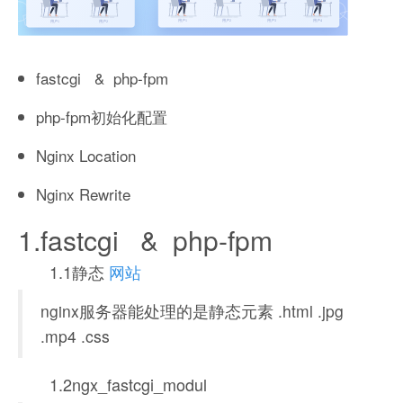
fastcgi & php-fpm
php-fpm初始化配置
Nginx Location
Nginx Rewrite
1.fastcgi & php-fpm
1.1静态
网站
nginx服务器能处理的是静态元素 .html .jpg
.mp4 .css
1.2ngx_fastcgi_modul