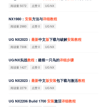
阅读量 5072
点赞 0
UG NX
NX1980：
安
装
方法与
详
细
教
程
阅读量 2980
点赞 0
UG NX
UG NX2023：
最
新
中文
版
下载与破解
安
装
教
程
阅读量 7308
点赞 0
UG NX
UG/NX实战
教
程
：建模一只鸟的
详
细
步
骤
阅读量 1427
点赞 0
UG NX
UG NX2023：
最
新
中文
版
安
装
包下载与激活
教
程
阅读量 2279
点赞 0
UG NX
UG NX2206 Build 1700
安
装
激活
详
细
教
程