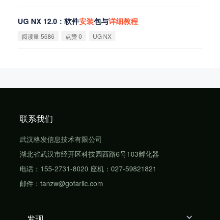
UG NX 12.0：软件
安
装
包与
详
细
教
程
阅读量 5686
点赞 0
UG NX
联系我们
武汉格发信息技术有限公司
湖北省武汉市经开区科技园西路6号103孵化器
电话：155-2731-8020 座机：027-59821821
邮件：tanzw@gofarlic.com
发现