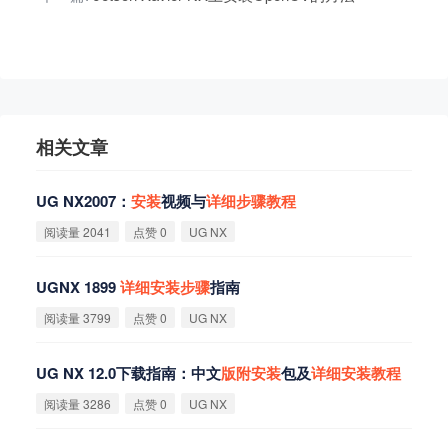
相关文章
UG NX2007：
安
装
视频与
详
细
步
骤
教
程
阅读量 2041
点赞 0
UG NX
UGNX 1899
详
细
安
装
步
骤
指南
阅读量 3799
点赞 0
UG NX
UG NX 12.0下载指南：中文
版
附
安
装
包及
详
细
安
装
教
程
阅读量 3286
点赞 0
UG NX