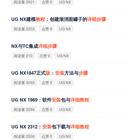
阅读量 2921
点赞 0
UG NX
UG NX建模
教
程
：创建渐消面罐子的
详
细
步
骤
阅读量 2203
点赞 0
UG NX
NX与TC集成
详
细
步
骤
阅读量 210
点赞 0
UG NX
UG NX1847正式
版
：
安
装
方法与
步
骤
阅读量 4055
点赞 0
UG NX
UG NX 1969：软件
安
装
包与
详
细
教
程
阅读量 3294
点赞 0
UG NX
UG NX 2312：
安
装
包下载与
详
细
教
程
阅读量 3556
点赞 0
UG NX