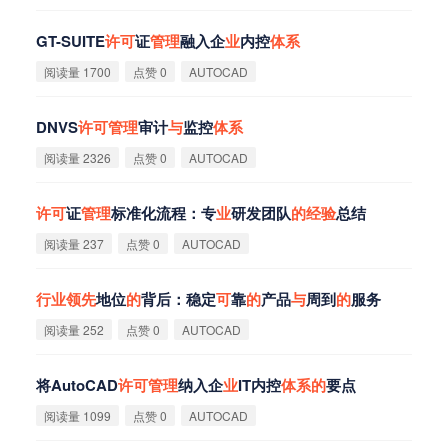
GT-SUITE
许
可
证
管
理
融入企
业
内控
体
系
阅读量 1700
点赞 0
AUTOCAD
DNVS
许
可
管
理
审计
与
监控
体
系
阅读量 2326
点赞 0
AUTOCAD
许
可
证
管
理
标准化流程：专
业
研发团队
的
经
验
总结
阅读量 237
点赞 0
AUTOCAD
行
业
领
先
地位
的
背后：稳定
可
靠
的
产品
与
周到
的
服务
阅读量 252
点赞 0
AUTOCAD
将AutoCAD
许
可
管
理
纳入企
业
IT内控
体
系
的
要点
阅读量 1099
点赞 0
AUTOCAD