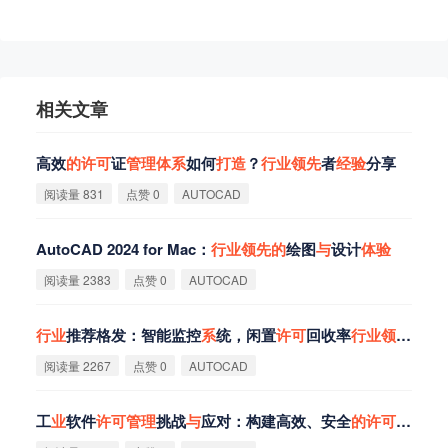
相关文章
高效
的
许
可
证
管
理
体
系
如何
打
造
？
行
业
领
先
者
经
验
分享
阅读量 831
点赞 0
AUTOCAD
AutoCAD 2024 for Mac：
行
业
领
先
的
绘图
与
设计
体
验
阅读量 2383
点赞 0
AUTOCAD
行
业
推荐格发：智能监控
系
统，闲置
许
可
回收率
行
业
领
先
！
阅读量 2267
点赞 0
AUTOCAD
工
业
软件
许
可
管
理
挑战
与
应对：构建高效、安全
的
许
可
管
理
体