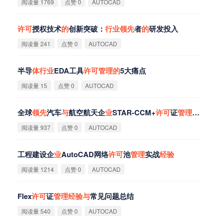
阅读量 1769
点赞 0
AUTOCAD
许
可
授权技术
的
创新突破：
行
业
领
先
者
的
研发投入
阅读量 241
点赞 0
AUTOCAD
半导
体
行
业
EDA工具
许
可
管
理
的
5大痛点
阅读量 15
点赞 0
AUTOCAD
全球
领
先
汽车
与
航空航天企
业
STAR-CCM+
许
可
证
管
理
最佳实
阅读量 937
点赞 0
AUTOCAD
工程建设企
业
AutoCAD网络
许
可
池
管
理
实战
经
验
阅读量 1214
点赞 0
AUTOCAD
Flex
许
可
证
管
理
经
验
与
常见问题总结
阅读量 540
点赞 0
AUTOCAD