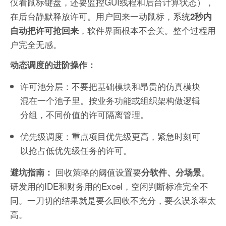
仅看鼠标键盘，还要监控GUI线程和后台计算状态），
在后台静默释放许可。用户回来一动鼠标，系统
2秒内
，软件界面根本不会关。整个过程用
自动把许可抢回来
户完全无感。
动态调度的进阶操作：
许可池分层：不要把基础模块和昂贵的仿真模块
混在一个池子里。按业务功能或组织架构做逻辑
分组，不同价值的许可隔离管理。
优先级调度：重点项目优先级更高，紧急时刻可
以抢占低优先级任务的许可。
回收策略的阈值设置要
。
避坑指南：
分软件、分场景
研发用的IDE和财务用的Excel，空闲判断标准完全不
同。一刀切的结果就是要么回收不充分，要么误杀率太
高。