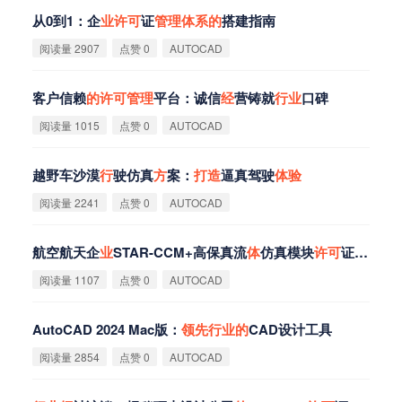
从0到1：企
业
许
可
证
管
理
体
系
的
搭建指南
阅读量 2907
点赞 0
AUTOCAD
客户信赖
的
许
可
管
理
平台：诚信
经
营铸就
行
业
口碑
阅读量 1015
点赞 0
AUTOCAD
越野车沙漠
行
驶仿真
方
案：
打
造
逼真驾驶
体
验
阅读量 2241
点赞 0
AUTOCAD
航空航天企
业
STAR-CCM+高保真流
体
仿真模块
许
可
证
管
理
实
阅读量 1107
点赞 0
AUTOCAD
AutoCAD 2024 Mac版：
领
先
行
业
的
CAD设计工具
阅读量 2854
点赞 0
AUTOCAD