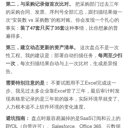
把采购部门过去三年
第二，与采购记录做首次比对。
的采购合同、发票、序列号全部汇总，跟扫描结果做一
次“安装数 vs 采购数”的粗对账。你会发现一个扎心的
事实：
这种事情，比你想象的普
装了47套只买了35套
遍得多。
这次盘点不是一次
第三，建立动态更新的资产清单。
性工程。我的建议是：部署自动扫描任务，
每周至少扫
，每次扫描结果自动与上一次比对，生成差异报
一次
告。
不要试图用手工Excel完成这一
需要特别注意的是：
步。我见过太多企业靠Excel管了三年，最后审计时发
现表格里记录的是三年前的版本，实际环境早就变了。
人力根本追不上软件环境的变化速度。
盘点时最容易漏掉的是SaaS订阅和云上的
避坑指南：
BYOL（自带许可）。Salesforce、Office 365、云数据