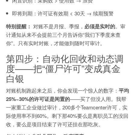
闲置识别：采购数 > 使用数 → 浪费
即将到期：许可证有效期 < 30天 → 续期预警
对账不是月报、季报，
。审
特别提醒：
必须是实时的
计通知从来不会提前三个月告诉你“我们下季度来查
你”。只有实时对账，才能做到随时可审计。
第四步：自动化回收和动态调
度——把“僵尸许可”变成真金
白银
对账机制跑起来之后，你会发现一个惊人的数字：
平均
——买了但没人用。我帮
25%~30%的许可证是闲置的
一家重工企业做过审计，200多个Teamcenter许可，实
际使用率不到60%。剩下那40%要么是离职员工的没回
收，要么是项目结束了许可还挂在那吃灰。