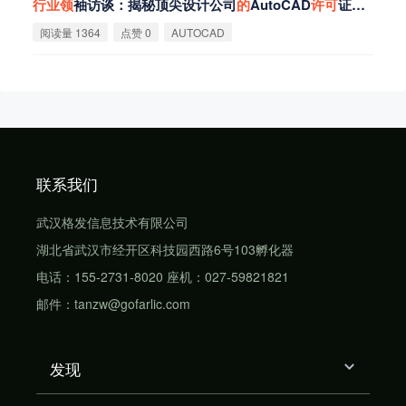
行
业
领
袖访谈：揭秘顶尖设计公司
的
AutoCAD
许
可
证
管
理
之道
阅读量 1364
点赞 0
AUTOCAD
联系我们
武汉格发信息技术有限公司
湖北省武汉市经开区科技园西路6号103孵化器
电话：155-2731-8020 座机：027-59821821
邮件：tanzw@gofarlic.com
发现