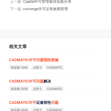
上一篇:
Capital许可管理最佳实践分享
下一篇:
converge许可证有效期管理
相关文章
CADMATIC
许
可
问
题
预
防
措
施
阅读量 1946
点赞 0
CADMATIC
CADMATIC
许
可
问
题
解决
阅读量 2338
点赞 0
CADMATIC
CADMATIC
许
可
证兼容性
问
题
阅读量 2409
点赞 0
CADMATIC