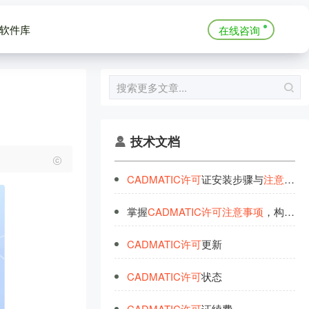
软件库
在线咨询
技术文档
CADMATIC
许
可
证安装步骤与
注
意
事
项
掌握
CADMATIC
许
可
注
意
事
项
，构建企业安全环境
CADMATIC
许
可
更新
CADMATIC
许
可
状态
CADMATIC
许
可
证续费