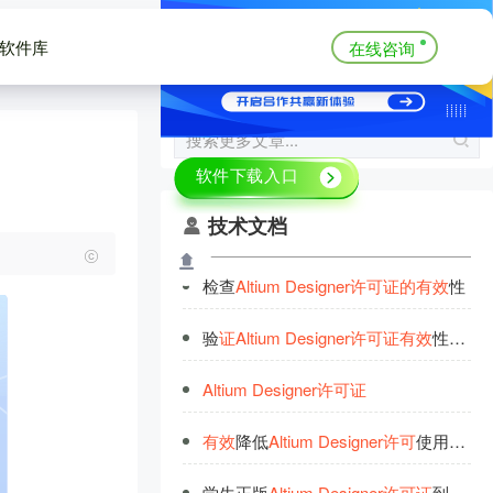
软件库
在线咨询
技术文档
检查
Altium
Designer
许
可
证
的
有
效
性
验
证
Altium
Designer
许
可
证
有
效
性
的
方
Altium
Designer
许
可
证
有
效
降低
Altium
Designer
许
可
使用成本
学生正版
Altium
Designer
许
可
证
到
期
后