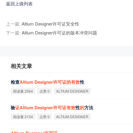
返回上级列表
上一篇:
Altium Designer许可证安全性
下一篇:
Altium Designer许可证的版本冲突问题
相关文章
检查
Altium
Designer
许
可
证
的
有
效
性
阅读量 2564
点赞 0
ALTIUM DESIGNER
验
证
Altium
Designer
许
可
证
有
效
性
的
方法
阅读量 2134
点赞 0
ALTIUM DESIGNER
Altium
Designer
许
可
证