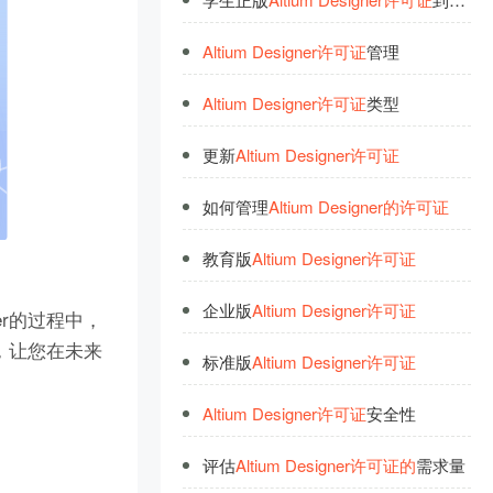
Altium
Designer
许
可
证
管理
Altium
Designer
许
可
证
类型
更新
Altium
Designer
许
可
证
如何管理
Altium
Designer
的
许
可
证
教育版
Altium
Designer
许
可
证
企业版
Altium
Designer
许
可
证
ner的过程中，
团，让您在未来
标准版
Altium
Designer
许
可
证
Altium
Designer
许
可
证
安全性
评估
Altium
Designer
许
可
证
的
需求量