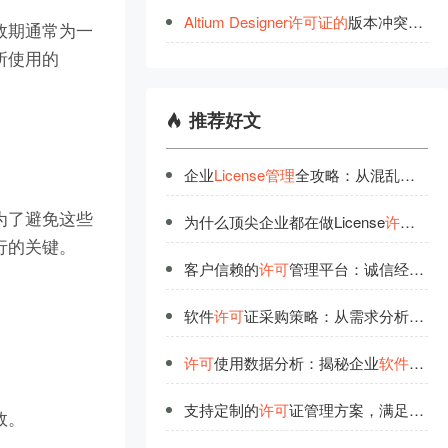
Altium
Designer
许
可
证
的
版本冲突问题
有效期通常为一
所使用的
推荐好文
企业
License管理
全攻略：从混乱到有序的蜕变
。为了避免这些
为什么顶尖企业都在做License
许可
优化
行的关键。
客户信赖的
许可
管理平台：诚信经营铸就行业口碑
软件
许可
证采购策略：从需求分析到供应商评估
许可
使用数据分析：揭秘企业
软件资产
支持定制的
许可
证管理方案，满足企业个性化需求
效。