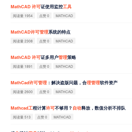
MathCAD
许
可
证使用监控
工
具
阅读量 1954
点赞 0
MATHCAD
MathCAD
许
可
管
理
系统的特点
阅读量 2308
点赞 0
MATHCAD
MathCAD
许
可
证多用户
管
理
策略
阅读量 1891
点赞 0
MATHCAD
MathCad
许
可
管
理
：解决盗版问题，合
理
管
理
软件资产‌
阅读量 2600
点赞 0
MATHCAD
Mathcad
工
程计算
许
可
不够用？
自
动
释放，数值分析不排队
阅读量 513
点赞 0
MATHCAD