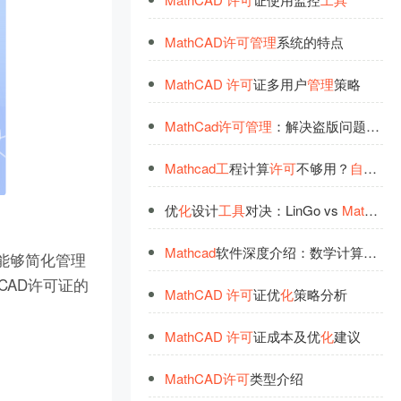
MathCAD
许
可
管
理
系统的特点
MathCAD
许
可
证多用户
管
理
策略
MathCad
许
可
管
理
：解决盗版问题，合
Mathcad
工
程计算
许
可
不够用？
自
动
释
优
化
设计
工
具
对决：LinGo vs
Mathcad
Mathcad
软件深度介绍：数学计算与
可
能够简化管理
CAD许可证的
MathCAD
许
可
证优
化
策略分析
MathCAD
许
可
证成本及优
化
建议
MathCAD
许
可
类型介绍