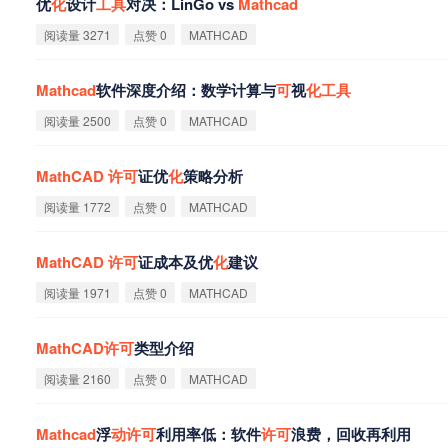
优
化
设计
工
具
对决：LinGo vs
Mathcad
阅读量 3271
点赞 0
MATHCAD
Mathcad
软件深度介绍：数学计算与
可
视
化
工
具
阅读量 2500
点赞 0
MATHCAD
MathCAD
许
可
证优
化
策略分析
阅读量 1772
点赞 0
MATHCAD
MathCAD
许
可
证成本及优
化
建议
阅读量 1971
点赞 0
MATHCAD
MathCAD
许
可
类型介绍
阅读量 2160
点赞 0
MATHCAD
Mathcad
浮
动
许
可
利用率低：软件
许
可
浪费，回收再利用