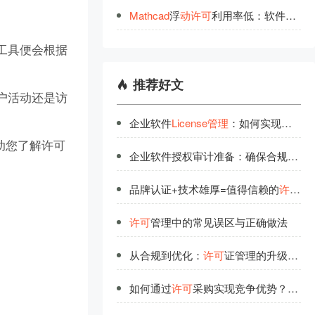
Mathcad
浮
动
许
可
利用率低：软件
许
可
工具便会根据
推荐好文
户活动还是访
企业软件
License管理
：如何实现稳定可靠的全生命周期管控
助您了解许可
企业软件授权审计准备：确保合规运营的关键步骤
品牌认证+技术雄厚=值得信赖的
许可
管
许可
管理中的常见误区与正确做法
从合规到优化：
许可
证管理的升级之道
。
如何通过
许可
采购实现竞争优势？深度解析