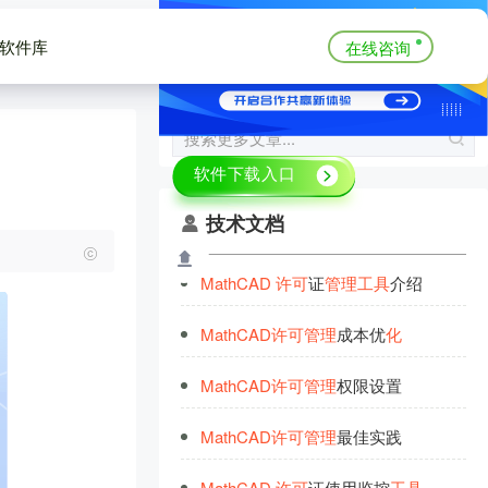
软件库
在线咨询
技术文档
MathCAD
许
可
证
管
理
工
具
介绍
MathCAD
许
可
管
理
成本优
化
MathCAD
许
可
管
理
权限设置
MathCAD
许
可
管
理
最佳实践
MathCAD
许
可
证使用监控
工
具