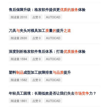
售后保障升级：格发软件提供更
优
质
的
服
务
体验
阅读量 2010
点赞 0
AUTOCAD
刀具
与
夹头对模具加工
质
量
的
提升
之
道
阅读量 2630
点赞 0
AUTOCAD
深度剖析格发软件售后体系：打造
优
质
服
务
体验
阅读量 1594
点赞 0
AUTOCAD
塑料
制
品
成型加工故障排查
与
品
质
提升
阅读量 1582
点赞 0
AUTOCAD
年轻员工困境：长期低效是否让我们失去
市
场
竞
争
力？
阅读量 1861
点赞 0
AUTOCAD