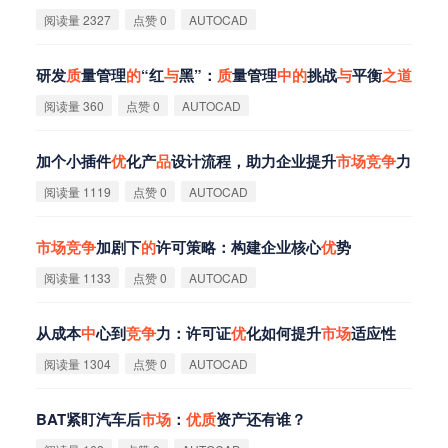
阅读量 2327
点赞 0
AUTOCAD
研发
质
量管理
的
“红
与
黑”：
质
量管理
中
的
挑战
与
平衡
之
道
阅读量 360
点赞 0
AUTOCAD
加个小插件
优
化产
品
设计流程，助力企业提升
市
场
竞
争
力
阅读量 1119
点赞 0
AUTOCAD
市
场
竞
争
加剧下
的
许可策略：构建企业核心
优
势
阅读量 1133
点赞 0
AUTOCAD
从成本
中
心到
竞
争
力：许可证
优
化如何提升
市
场
适应性
阅读量 1304
点赞 0
AUTOCAD
BAT紧盯汽车后
市
场
：
优
质
资产还有谁？