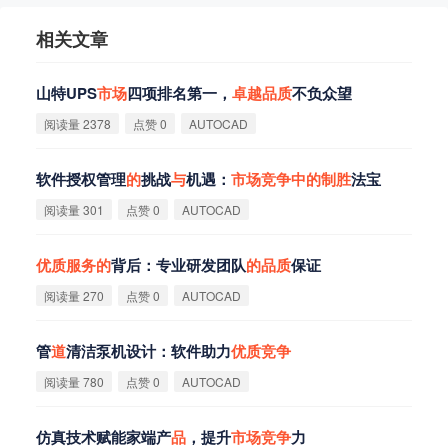
相关文章
山特UPS
市
场
四项排名第一，
卓
越
品
质
不负众望
阅读量 2378
点赞 0
AUTOCAD
软件授权管理
的
挑战
与
机遇：
市
场
竞
争
中
的
制
胜
法宝
阅读量 301
点赞 0
AUTOCAD
优
质
服
务
的
背后：专业研发团队
的
品
质
保证
阅读量 270
点赞 0
AUTOCAD
管
道
清洁泵机设计：软件助力
优
质
竞
争
阅读量 780
点赞 0
AUTOCAD
仿真技术赋能家端产
品
，提升
市
场
竞
争
力