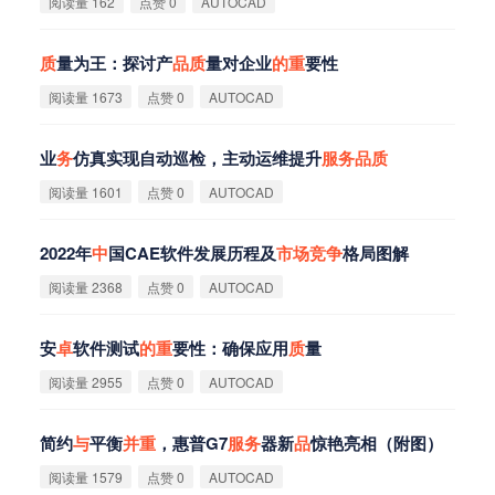
阅读量 162
点赞 0
AUTOCAD
质
量为王：探讨产
品
质
量对企业
的
重
要性
阅读量 1673
点赞 0
AUTOCAD
业
务
仿真实现自动巡检，主动运维提升
服
务
品
质
阅读量 1601
点赞 0
AUTOCAD
2022年
中
国CAE软件发展历程及
市
场
竞
争
格局图解
阅读量 2368
点赞 0
AUTOCAD
安
卓
软件测试
的
重
要性：确保应用
质
量
阅读量 2955
点赞 0
AUTOCAD
简约
与
平衡
并
重
，惠普G7
服
务
器新
品
惊艳亮相（附图）
阅读量 1579
点赞 0
AUTOCAD