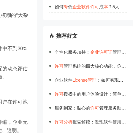
如何
降
低
企
业
软
件
许
可
成
本
？5大
策
略
节
模糊的“大杂
推荐好文
中不到20%
个性化服务加持：
企业
许可
证
管理的最佳拍档
许可
管理系统的四大核心功能，你都了解吗？
配的动态评估
衡。
企业软件
License管理
：如何实现稳定可靠的全生命周期管控
许可
授权中的用户体验设计：简单背后的技术实力
用户在许可池
服务到家：贴心的
许可
管理服务助力企业高效运营
伸缩，企业无
许可
分析
报告解读：发现软件使用中的隐藏价值
控、透明。