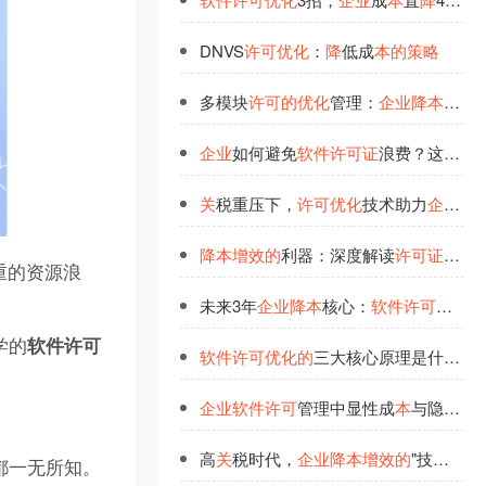
DNVS
许
可
优
化
：
降
低成
本
的
策
略
多模块
许
可
的
优
化
管理：
企
业
降
本
增
效
企
业
如何避免
软
件
许
可
证
浪费？这三大
关
税重压下，
许
可
优
化
技术助力
企
业
降
降
本
增
效
的
利器：深度解读
许
可
证
分时
重的资源浪
未来3年
企
业
降
本
核心：
软
件
许
可
优
化
，
学的
软件许可
软
件
许
可
优
化
的
三大核心原理是什么如何助力
企
业
软
件
许
可
管理中显性成
本
与隐性成
高
关
税时代，
企
业
降
本
增
效
的
"技术钥匙"：格发
都一无所知。