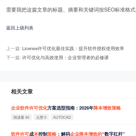
需要我把这篇文章的标题、摘要和关键词按SEO标准格
返回上级列表
上一篇:
License许可优化最佳实践：提升软件授权使用效率
下一篇:
许可优化与高效使用：企业管理者的必修课
相关文章
企
业
软
件
许
可
优
化
方案选型指南：2026年
降
本
增
效
策
略
阅读量 40
点赞 0
AUTOCAD
软
件
许
可
成
本
控制
策
略
：解码
企
业
降
本
增
效
的
“数字杠杆”