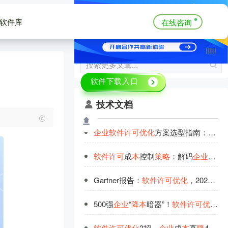
软件库
在线咨询
技术文档
企
业
软
件
许
可
优
化
方案选型指南：2026年
软
件
许
可
成
本
控制
策
略
：解码
企
业
降
本
Gartner报告：
软
件
许
可
优
化
，2025年
企
500强
企
业
“
降
本
暗器”！
软
件
许
可
优
化
方
软
件
许
可
优
化
3招，
企
业
成
本
直
降
40%
攻