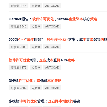
阅读量 3215
点赞 0
AUTOCAD
Gartner报告：
软
件
许
可
优
化
，2025年
企
业
降
本
核心
策
略
阅读量 2540
点赞 0
AUTOCAD
500强
企
业
“
降
本
暗器”！
软
件
许
可
优
化
方案，成
本
直
降
50%
的
阅读量 2603
点赞 0
AUTOCAD
软
件
许
可
优
化
3招，
企
业
成
本
直
降
40%
攻
略
阅读量 1379
点赞 0
AUTOCAD
DNVS
许
可
优
化
：
降
低成
本
的
策
略
阅读量 2802
点赞 0
AUTOCAD
多模块
许
可
的
优
化
管理：
企
业
降
本
增
效
的
秘诀