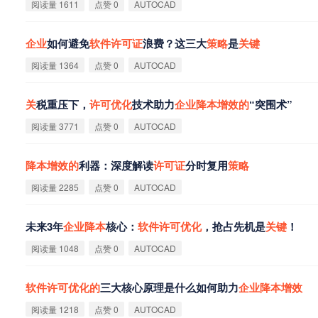
阅读量 1611
点赞 0
AUTOCAD
企
业
如何避免
软
件
许
可
证
浪费？这三大
策
略
是
关
键
阅读量 1364
点赞 0
AUTOCAD
关
税重压下，
许
可
优
化
技术助力
企
业
降
本
增
效
的
“突围术”
阅读量 3771
点赞 0
AUTOCAD
降
本
增
效
的
利器：深度解读
许
可
证
分时复用
策
略
阅读量 2285
点赞 0
AUTOCAD
未来3年
企
业
降
本
核心：
软
件
许
可
优
化
，抢占先机是
关
键
！
阅读量 1048
点赞 0
AUTOCAD
软
件
许
可
优
化
的
三大核心原理是什么如何助力
企
业
降
本
增
效
阅读量 1218
点赞 0
AUTOCAD