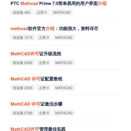
PTC
Mathcad
Prime 7.0简单易用的用户界面
介
绍
阅读量 465
点赞 0
MATHCAD
mathcad
软件官方
介
绍
：功能强大，资料详尽
阅读量 1573
点赞 0
MATHCAD
MathCAD
许
可
证升级流程
阅读量 2062
点赞 0
MATHCAD
MathCAD
许
可
证配置教程
阅读量 2356
点赞 0
MATHCAD
MathCAD
许
可
证激活步骤
阅读量 2780
点赞 0
MATHCAD
MathCAD
许
可
管理最佳实践