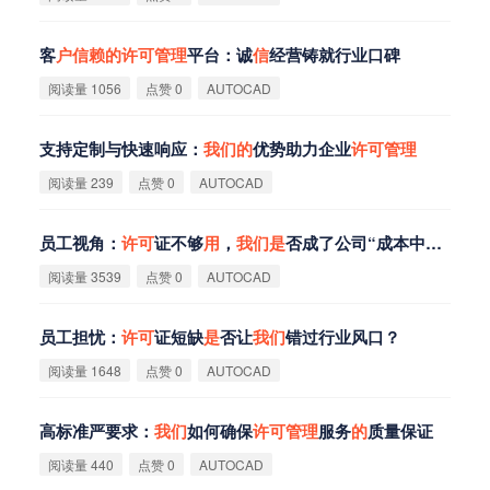
客
户
信
赖
的
许
可
管
理
平台：诚
信
经营铸就行业口碑
阅读量 1056
点赞 0
AUTOCAD
支持定制与快速响应：
我
们
的
优势助力企业
许
可
管
理
阅读量 239
点赞 0
AUTOCAD
员工视角：
许
可
证不够
用
，
我
们
是
否成了公司“成本中心”？
阅读量 3539
点赞 0
AUTOCAD
员工担忧：
许
可
证短缺
是
否让
我
们
错过行业风口？
阅读量 1648
点赞 0
AUTOCAD
高标准严要求：
我
们
如何确保
许
可
管
理
服务
的
质量保证
阅读量 440
点赞 0
AUTOCAD