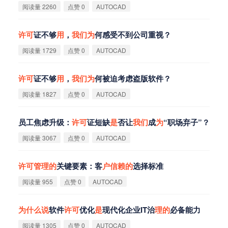
阅读量 2260
点赞 0
AUTOCAD
许
可
证不够
用
，
我
们
为
何感受不到公司重视？
阅读量 1729
点赞 0
AUTOCAD
许
可
证不够
用
，
我
们
为
何被迫考虑盗版软件？
阅读量 1827
点赞 0
AUTOCAD
员工焦虑升级：
许
可
证短缺
是
否让
我
们
成
为
“职场弃子”？
阅读量 3067
点赞 0
AUTOCAD
许
可
管
理
的
关键要素：客
户
信
赖
的
选择标准
阅读量 955
点赞 0
AUTOCAD
为
什
么
说
软件
许
可
优化
是
现代化企业IT治
理
的
必备能力
阅读量 1305
点赞 0
AUTOCAD