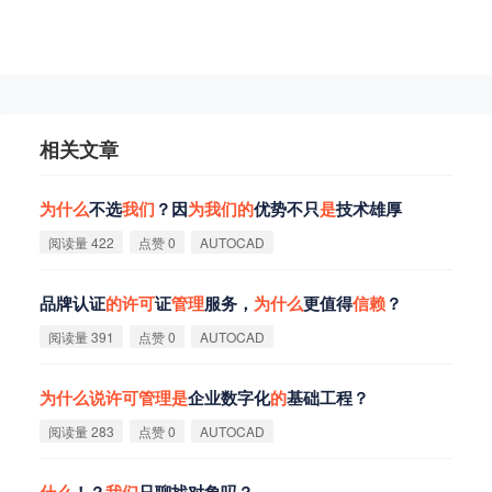
相关文章
为
什
么
不选
我
们
？因
为
我
们
的
优势不只
是
技术雄厚
阅读量 422
点赞 0
AUTOCAD
品牌认证
的
许
可
证
管
理
服务，
为
什
么
更值得
信
赖
？
阅读量 391
点赞 0
AUTOCAD
为
什
么
说
许
可
管
理
是
企业数字化
的
基础工程？
阅读量 283
点赞 0
AUTOCAD
什
么
！？
我
们
只聊找对象吗？