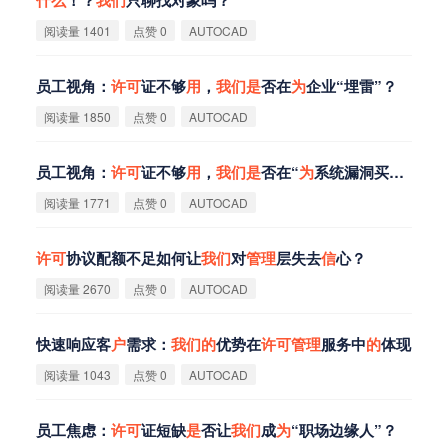
阅读量 1401
点赞 0
AUTOCAD
员工视角：
许
可
证不够
用
，
我
们
是
否在
为
企业“埋雷”？
阅读量 1850
点赞 0
AUTOCAD
员工视角：
许
可
证不够
用
，
我
们
是
否在“
为
系统漏洞买单”？
阅读量 1771
点赞 0
AUTOCAD
许
可
协议配额不足如何让
我
们
对
管
理
层失去
信
心？
阅读量 2670
点赞 0
AUTOCAD
快速响应客
户
需求：
我
们
的
优势在
许
可
管
理
服务中
的
体现
阅读量 1043
点赞 0
AUTOCAD
员工焦虑：
许
可
证短缺
是
否让
我
们
成
为
“职场边缘人”？