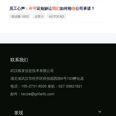
员工心声：
许
可
证短缺让
我
们
如何相
信
公司承诺？
阅读量 1602
点赞 0
AUTOCAD
联系我们
武汉格发信息技术有限公司
湖北省武汉市经开区科技园西路6号103孵化器
电话：155-2731-8020 座机：027-59821821
邮件：tanzw@gofarlic.com
发现