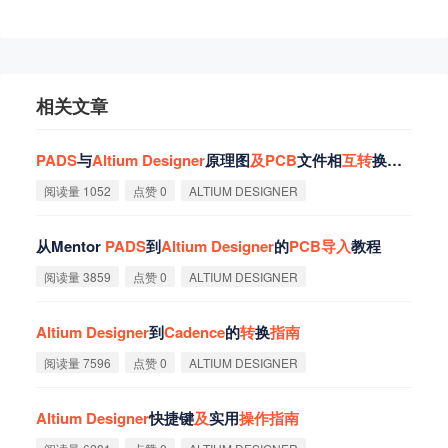
相关文章
PADS
与
Altium
Designer
原理图
及
PCB
文件相
互
转
换方法
阅读量 1052
点赞 0
ALTIUM DESIGNER
从Mentor
PADS
到
Altium
Designer
的
PCB
导
入
教程
阅读量 3859
点赞 0
ALTIUM DESIGNER
Altium
Designer
到
Cadence
的
转
换
指
南
阅读量 7596
点赞 0
ALTIUM DESIGNER
Altium
Designer
快捷键
及
实用
操
作
指
南