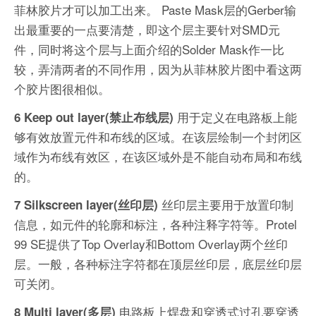
菲林胶片才可以加工出来。 Paste Mask层的Gerber输
出最重要的一点要清楚，即这个层主要针对SMD元
件，同时将这个层与上面介绍的Solder Mask作一比
较，弄清两者的不同作用，因为从菲林胶片图中看这两
个胶片图很相似。
用于定义在电路板上能
6 Keep out layer(禁止布线层)
够有效放置元件和布线的区域。在该层绘制一个封闭区
域作为布线有效区，在该区域外是不能自动布局和布线
的。
丝印层主要用于放置印制
7 Silkscreen layer(丝印层)
信息，如元件的轮廓和标注，各种注释字符等。Protel
99 SE提供了Top Overlay和Bottom Overlay两个丝印
层。一般，各种标注字符都在顶层丝印层，底层丝印层
可关闭。
电路板上焊盘和穿透式过孔要穿透
8 Multi layer(多层)