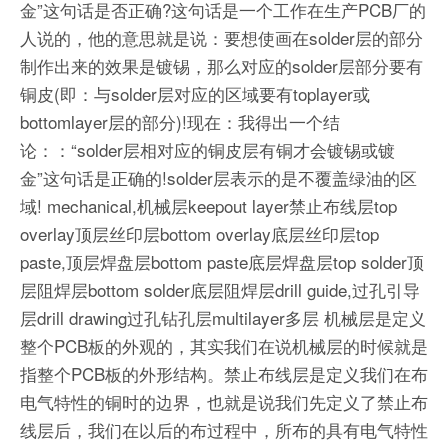
金”这句话是否正确?这句话是一个工作在生产PCB厂的
人说的，他的意思就是说：要想使画在solder层的部分
制作出来的效果是镀锡，那么对应的solder层部分要有
铜皮(即：与solder层对应的区域要有toplayer或
bottomlayer层的部分)!现在：我得出一个结
论：：“solder层相对应的铜皮层有铜才会镀锡或镀
金”这句话是正确的!solder层表示的是不覆盖绿油的区
域! mechanical,机械层keepout layer禁止布线层top
overlay顶层丝印层bottom overlay底层丝印层top
paste,顶层焊盘层bottom paste底层焊盘层top solder顶
层阻焊层bottom solder底层阻焊层drill guide,过孔引导
层drill drawing过孔钻孔层multilayer多层 机械层是定义
整个PCB板的外观的，其实我们在说机械层的时候就是
指整个PCB板的外形结构。禁止布线层是定义我们在布
电气特性的铜时的边界，也就是说我们先定义了禁止布
线层后，我们在以后的布过程中，所布的具有电气特性