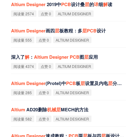
Altium
Designer
2019中
PCB
设计叠
层
的
详
细
解
读
阅读量 2574
点赞 0
ALTIUM DESIGNER
Altium
Designer
画四
层
板教程：多
层
PCB
设计
阅读量 555
点赞 0
ALTIUM DESIGNER
深入了
解
：
Altium
Designer
PCB
图
层
应用
阅读量 4374
点赞 0
ALTIUM DESIGNER
Altium
Designer
(Protel)中
PCB
板
层
设置及内电
层
分割方法
阅读量 285
点赞 0
ALTIUM DESIGNER
Altium
AD20删除
机
械
层
MECH的方法
阅读量 582
点赞 0
ALTIUM DESIGNER
Altium
Designer
速成教程：
PCB
两
层
板与四
层
板设计思维