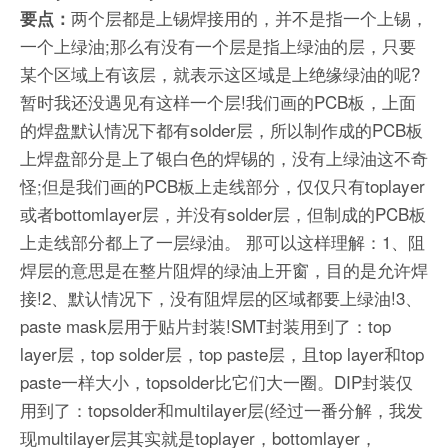
两个层都是上锡焊接用的，并不是指一个上锡，
要点：
一个上绿油;那么有没有一个层是指上绿油的层，只要
某个区域上有该层，就表示这区域是上绝缘绿油的呢?
暂时我还没遇见有这样一个层!我们画的PCB板，上面
的焊盘默认情况下都有solder层，所以制作成的PCB板
上焊盘部分是上了银白色的焊锡的，没有上绿油这不奇
怪;但是我们画的PCB板上走线部分，仅仅只有toplayer
或者bottomlayer层，并没有solder层，但制成的PCB板
上走线部分都上了一层绿油。 那可以这样理解：1、阻
焊层的意思是在整片阻焊的绿油上开窗，目的是允许焊
接!2、默认情况下，没有阻焊层的区域都要上绿油!3、
paste mask层用于贴片封装!SMT封装用到了：top
layer层，top solder层，top paste层，且top layer和top
paste一样大小，topsolder比它们大一圈。DIP封装仅
用到了：topsolder和multilayer层(经过一番分解，我发
现multilayer层其实就是toplayer，bottomlayer，