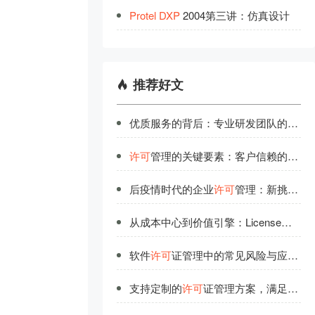
Protel
DXP
2004第三讲：仿真设计
推荐好文
优质服务的背后：专业研发团队的品质保证
许可
管理的关键要素：客户信赖的选择标准
后疫情时代的企业
许可
管理：新挑战与新机遇
从成本中心到价值引擎：License
许可
优
软件
许可
证管理中的常见风险与应对策略
支持定制的
许可
证管理方案，满足企业个性化需求