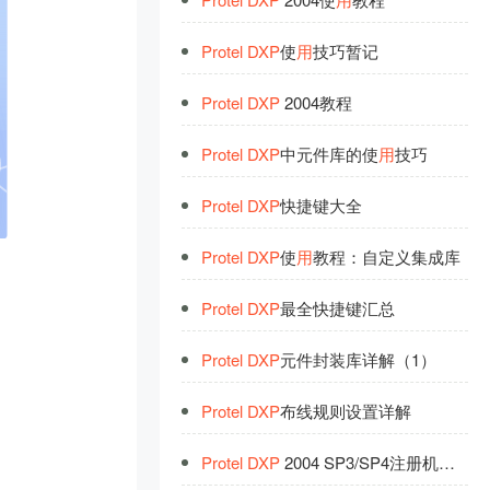
Protel
DXP
使
用
技巧暂记
Protel
DXP
2004教程
Protel
DXP
中元件库的使
用
技巧
Protel
DXP
快捷键大全
Protel
DXP
使
用
教程：自定义集成库
Protel
DXP
最全快捷键汇总
Protel
DXP
元件封装库详解（1）
Protel
DXP
布线规则设置详解
Protel
DXP
2004 SP3/SP4注册机下载