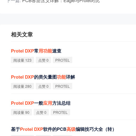
下一篇:
PCB各层含义详解：Eagle与Protel对比
相关文章
Protel
DXP
常
用
功
能
速查
阅读量 123
点赞 0
PROTEL
Protel
DXP
的类矢量图
功
能
详解
阅读量 280
点赞 0
PROTEL
Protel
DXP
一般
应
用
方法总结
阅读量 90
点赞 0
PROTEL
基于
Protel
DXP
软件的PCB
高
级
编辑技巧大全（转）