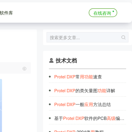
软件库
在线咨询
技术文档
Protel
DXP
常
用
功
能
速查
Protel
DXP
的类矢量图
功
能
详解
Protel
DXP
一般
应
用
方法总结
基于
Protel
DXP
软件的PCB
高
级
编辑技巧大全（转）
Protel
DXP
2004使
用
教程