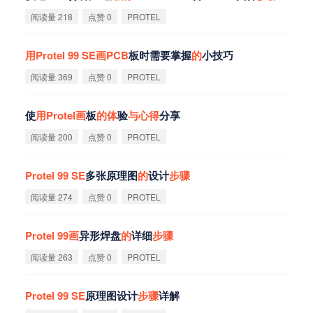
阅读量 218
点赞 0
PROTEL
用
Protel
99
SE
画
PCB
板时需要掌握
的
小技巧
阅读量 369
点赞 0
PROTEL
使
用
Protel
画
板
的
体
验
与
心
得
分享
阅读量 200
点赞 0
PROTEL
Protel
99
SE
多张原理图
的
设计
步
骤
阅读量 274
点赞 0
PROTEL
Protel
99
画
异形焊盘
的
详细
步
骤
阅读量 263
点赞 0
PROTEL
Protel
99
SE
原理图设计
步
骤
详解