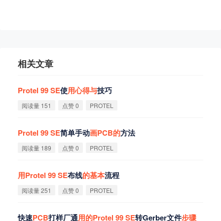
相关文章
Protel
99
SE
使
用
心
得
与
技巧
阅读量 151
点赞 0
PROTEL
Protel
99
SE
简单手动
画
PCB
的
方法
阅读量 189
点赞 0
PROTEL
用
Protel
99
SE
布线
的
基
本
流程
阅读量 251
点赞 0
PROTEL
快速
PCB
打样厂通
用
的
Protel
99
SE
转Gerber文件
步
骤