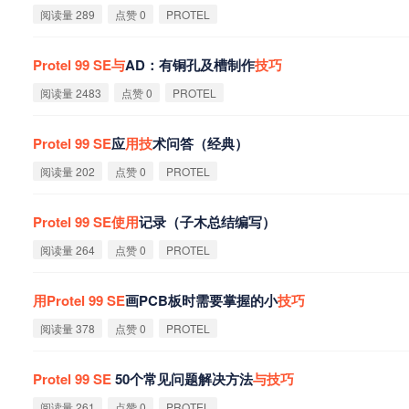
阅读量 289
点赞 0
PROTEL
Protel
99
SE
与
AD：有铜孔及槽制作
技
巧
阅读量 2483
点赞 0
PROTEL
Protel
99
SE
应
用
技
术问答（经典）
阅读量 202
点赞 0
PROTEL
Protel
99
SE
使
用
记录（子木总结编写）
阅读量 264
点赞 0
PROTEL
用
Protel
99
SE
画PCB板时需要掌握的小
技
巧
阅读量 378
点赞 0
PROTEL
Protel
99
SE
50个常见问题解决方法
与
技
巧
阅读量 261
点赞 0
PROTEL