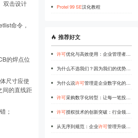
库。双击设计
Protel
99
SE
汉化教程
list命令，
推荐好文
许可
优化与高效使用：企业管理者的必修课
CB的焊点位
为什么不选我们？因为我们的优势不只是技术雄厚
具体尺寸应使
为什么说
许可
管理是企业数字化的基础工程？
点之间的直线距
许可
采购数字化转型：让每一笔投入都有据可查
报错；
许可
授权技术的创新突破：行业领先者的研发投入
从无序到规范：企业
许可
管理升级路线图