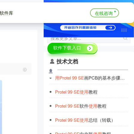
软件库
在线咨询
技术文档
用
Protel
99
SE
画PCB的基本步骤
与
心
得
Protel
99
SE
使
用
教程
Protel
99
SE
软件
使
用
教程
Protel
99
SE
使
用
总结（转载）
Protel
99
SE
中文版
使
用
教程