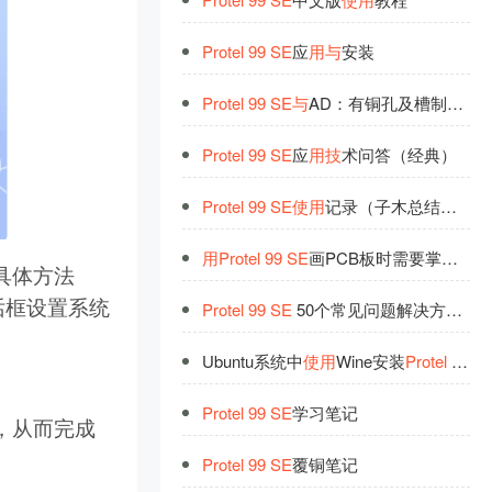
Protel
99
SE
应
用
与
安装
Protel
99
SE
与
AD：有铜孔及槽制作
技
Protel
99
SE
应
用
技
术问答（经典）
Protel
99
SE
使
用
记录（子木总结编写）
用
Protel
99
SE
画PCB板时需要掌握的小
。具体方法
对话框设置系统
Protel
99
SE
50个常见问题解决方法
与
Ubuntu系统中
使
用
Wine安装
Protel
99
S
Protel
99
SE
学习笔记
库，从而完成
Protel
99
SE
覆铜笔记