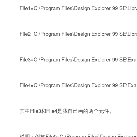
File1=C:\Program Files\Design Explorer 99 SE\Librar
File2=C:\Program Files\Design Explorer 99 SE\Librar
File3=C:\Program Files\Design Explorer 99 SE\Exa
File4=C:\Program Files\Design Explorer 99 SE\Ex
其中File3和File4是我自己画的两个元件。
说明：例如File0=C:\Program Files\Design Explorer 99 