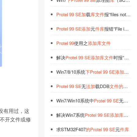
Protel
99
SE
加
载
库
文
件
报“files not recognised”
Protel
99
SE
添
加
元
件
库
报错“File is not recognized”
Protel
99
使用之
添
加
库
文
件
解决
Protel
99
SE
添
加
库
文
件
时报“File is not recognized”
Win7/8/10系统
下
Protel
99
SE
添
加
元
件
Protel
99
SE
无
法
加
载DDB
文
件
的
解决
方
Win7/Win10系统中
Protel
99
SE
无
法
加
能还没有用过，这
解决Win7系统
Protel
99
SE
添
加
库
文
件
时报
打不开文件或修
求STM32F407
的
Protel
99
SE
元
件
库