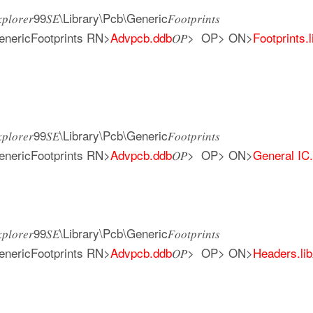
𝑟99𝑆𝐸\Library\Pcb\Generic𝐹𝑜𝑜𝑡𝑝𝑟𝑖𝑛𝑡𝑠
enericFootprints RN>
Advpcb.ddb
𝑂𝑃> OP> ON>
Footprints.l
𝑟99𝑆𝐸\Library\Pcb\Generic𝐹𝑜𝑜𝑡𝑝𝑟𝑖𝑛𝑡𝑠
enericFootprints RN>
Advpcb.ddb
𝑂𝑃> OP> ON>
General IC.
𝑟99𝑆𝐸\Library\Pcb\Generic𝐹𝑜𝑜𝑡𝑝𝑟𝑖𝑛𝑡𝑠
enericFootprints RN>
Advpcb.ddb
𝑂𝑃> OP> ON>
Headers.lib