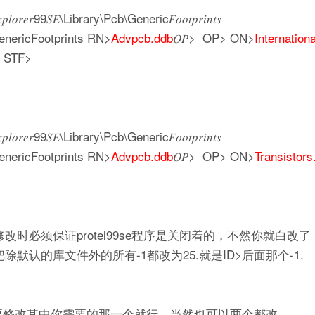
𝑟99𝑆𝐸\Library\Pcb\Generic𝐹𝑜𝑜𝑡𝑝𝑟𝑖𝑛𝑡𝑠
enericFootprints RN>
Advpcb.ddb
𝑂𝑃> OP> ON>
Internationa
B STF>
𝑟99𝑆𝐸\Library\Pcb\Generic𝐹𝑜𝑜𝑡𝑝𝑟𝑖𝑛𝑡𝑠
enericFootprints RN>
Advpcb.ddb
𝑂𝑃> OP> ON>
Transistors.
时必须保证protel99se程序是关闭着的，不然你就白改了，因
默认的库文件外的所有-1都改为25.就是ID>后面那个-1.
修改其中你需要的那一个就行。当然也可以两个都改。