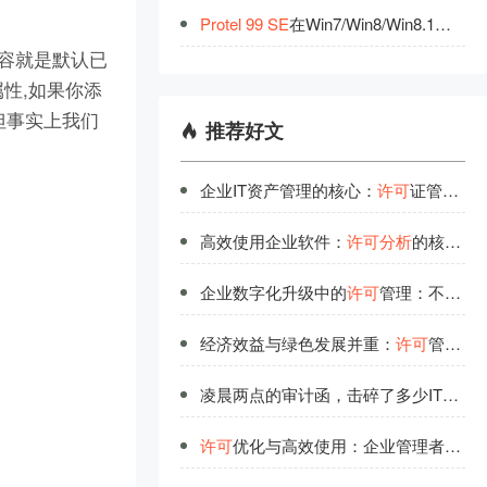
Protel
99
SE
在Win7/Win8/Win8.1无
法
加
的的内容就是默认已
t属性,如果你添
但事实上我们
推荐好文
企业IT资产管理的核心：
许可
证管理的战略价值
高效使用企业软件：
许可
分析
的核心指标解读
企业数字化升级中的
许可
管理：不可忽视的基础要素
经济效益与绿色发展并重：
许可
管理的可持续之路
凌晨两点的审计函，击碎了多少IT人的安稳觉？
许可
优化与高效使用：企业管理者的必修课