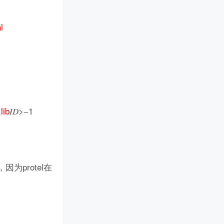
l
lib
𝐼𝐷>−1
为protel在