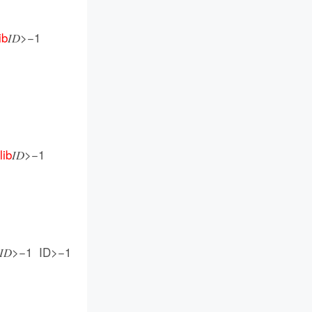
ib
𝐼𝐷>−1
lib
𝐼𝐷>−1
𝐼𝐷>−1 ID>−1