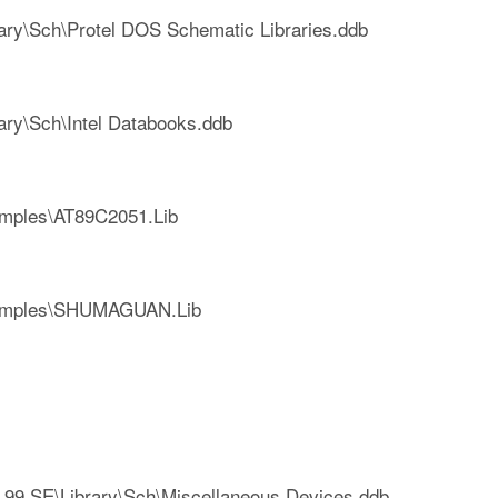
y\Sch\Protel DOS Schematic Libraries.ddb
y\Sch\Intel Databooks.ddb
mples\AT89C2051.Lib
amples\SHUMAGUAN.Lib
SE\Library\Sch\Miscellaneous Devices.ddb