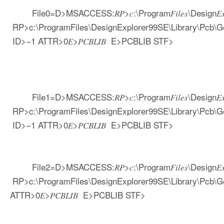
File0=D>MSACCESS:𝑅𝑃>𝑐:\Program𝐹𝑖𝑙𝑒𝑠\Design𝐸𝑥𝑝𝑙𝑜𝑟𝑒
RP>c:\ProgramFiles\DesignExplorer99SE\Library\Pcb\G
ID>−1 ATTR>0𝐸>𝑃𝐶𝐵𝐿𝐼𝐵 E>PCBLIB STF>
File1=D>MSACCESS:𝑅𝑃>𝑐:\Program𝐹𝑖𝑙𝑒𝑠\Design𝐸𝑥𝑝𝑙𝑜𝑟𝑒
RP>c:\ProgramFiles\DesignExplorer99SE\Library\Pcb\G
ID>−1 ATTR>0𝐸>𝑃𝐶𝐵𝐿𝐼𝐵 E>PCBLIB STF>
File2=D>MSACCESS:𝑅𝑃>𝑐:\Program𝐹𝑖𝑙𝑒𝑠\Design𝐸𝑥𝑝𝑙𝑜𝑟𝑒
RP>c:\ProgramFiles\DesignExplorer99SE\Library\Pcb\G
ATTR>0𝐸>𝑃𝐶𝐵𝐿𝐼𝐵 E>PCBLIB STF>