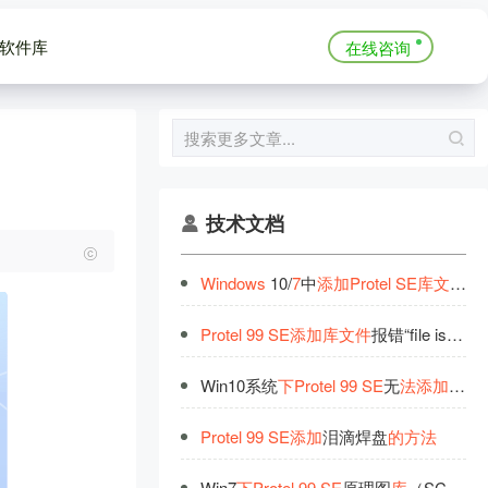
软件库
在线咨询
技术文档
Windows
10/
7
中
添
加
Protel
SE
库
文
件
并
Protel
99
SE
添
加
库
文
件
报错“file is not recognized”
Win10系统
下
Protel
99
SE
无
法
添
加
封装
Protel
99
SE
添
加
泪滴焊盘
的
方
法
Win7
下
Protel
99
SE
原理图
库
（SCH）和PCB