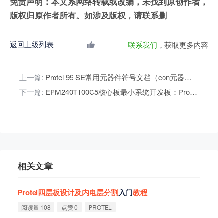
免责声明：本文系网络转载或改编，未找到原创作者，
版权归原作者所有。如涉及版权，请联系删
返回上级列表
联系我们
，获取更多内容
上一篇:
Protel 99 SE常用元器件符号文档（con元器件符号）
下一篇:
EPM240T100C5核心板最小系统开发板：Protel硬件原理图+PCB+BOM（MAX II CPLD）
相关文章
Protel
四
层
板
设
计
及
内
电
层
分
割
入门
教
程
阅读量 108
点赞 0
PROTEL