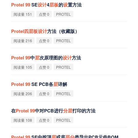
Protel
99
SE
设
计
4
层
板
的
设
置方法
阅读量 151
点赞 0
PROTEL
Protel
四
层
板
设
计
方法（收藏版）
阅读量 216
点赞 0
PROTEL
Protel
99
中
层
次原理图的
设
计
方法
阅读量 105
点赞 0
PROTEL
Protel
99
SE PCB各
层
详解
阅读量 206
点赞 0
PROTEL
在
Protel
99
中对PCB进行
分
层
打印的方法
阅读量 108
点赞 0
PROTEL
Protel
99
SE中按顶
层
或底
层
分
类导出PCB元件BOM清单的方法