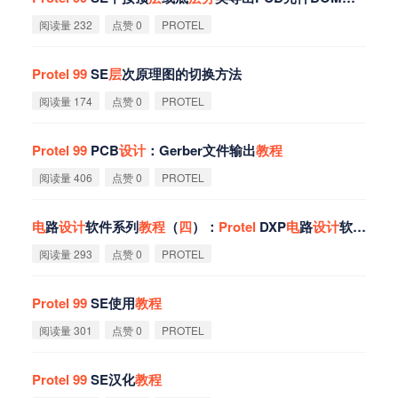
阅读量 232
点赞 0
PROTEL
Protel
99
SE
层
次原理图的切换方法
阅读量 174
点赞 0
PROTEL
Protel
99
PCB
设
计
：Gerber文件输出
教
程
阅读量 406
点赞 0
PROTEL
电
路
设
计
软件系列
教
程
（
四
）：
Protel
DXP
电
路
设
计
软件之创建PCB文件
阅读量 293
点赞 0
PROTEL
Protel
99
SE使用
教
程
阅读量 301
点赞 0
PROTEL
Protel
99
SE汉化
教
程