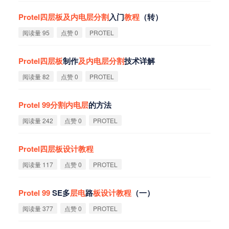
Protel
四
层
板
及
内
电
层
分
割
入门
教
程
（转）
阅读量 95
点赞 0
PROTEL
Protel
四
层
板
制作
及
内
电
层
分
割
技术详解
阅读量 82
点赞 0
PROTEL
Protel
99
分
割
内
电
层
的方法
阅读量 242
点赞 0
PROTEL
Protel
四
层
板
设
计
教
程
阅读量 117
点赞 0
PROTEL
Protel
99
SE多
层
电
路
板
设
计
教
程
（一）
阅读量 377
点赞 0
PROTEL